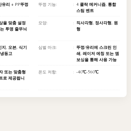
유리 + PP뚜껑
뚜껑 기능:
4 쿨락 메커니즘, 통합
스팀 벤트
상을 맞춤 설정
모양:
직사각형, 정사각형, 원
있는 투명 줄무늬
형
지, 오븐, 식기
심벌 마크:
뚜껑/유리에 스크린 인
 냉동고
쇄, 레이저 에칭 또는 엠
보싱을 통해 사용 가능
자 또는 맞춤형
온도 저항:
-40℃-560℃
트로 제공됩니