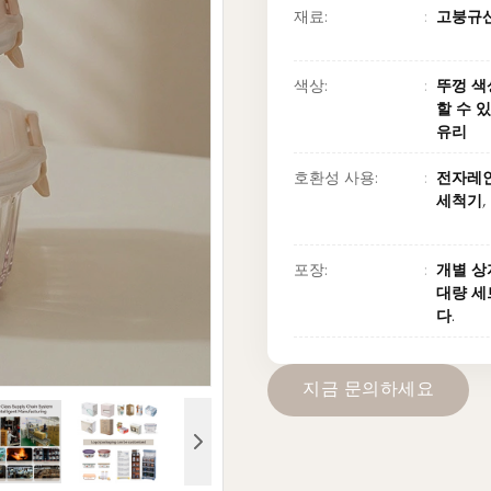
재료:
고붕규산
색상:
뚜껑 색
할 수 
유리
호환성 사용:
전자레인
세척기,
포장:
개별 상
대량 세
다.
지
금
문
의
하
세
요