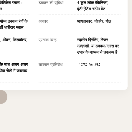
सिलिकेट ग्लास +
ढक्कन की सुविधा:
4 कूल लॉक मैकेनिज्म,
कन
इंटीग्रेटेड स्टीम वेंट
ोग्य ढक्कन रंगों के
आकार:
आयताकार, चौकोर, गोल
शी धारीदार ग्लास
ेव, ओवन, डिशवॉशर,
प्रतीक चिन्ह:
स्क्रीन प्रिंटिंग, लेजर
नक़्क़ाशी, या ढक्कन/ग्लास पर
उभार के माध्यम से उपलब्ध है
 के साथ अलग-अलग
तापमान प्रतिरोध:
-40℃-560℃
थोक सेटों में उपलब्ध