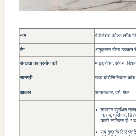
नाम
वेंटिलेटेड कोल्ड लॉक प
रंग
अनुकूलन योग्य ढक्कन रंग
संगतता का प्रयोग करें
माइक्रोवेव, ओवन, डिश
सामग्री
उच्च बोरोसिलिकेट कांच
आकार
आयताकार, वर्ग, गोल
तापमान सुरक्षित खाद
फ्रिज, फ्रीजर, डिशव
मल्टी-टास्किंग हैं. *
सब कुछ के लिए फ्लेट