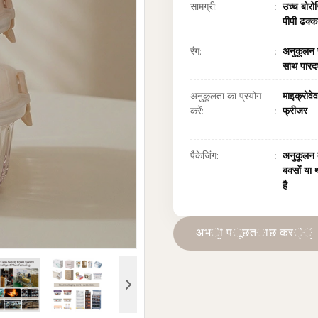
सामग्री:
उच्च बोरो
पीपी ढक्
रंग:
अनुकूलन य
साथ पारदर्
अनुकूलता का प्रयोग
माइक्रोव
करें:
फ्रीजर
पैकेजिंग:
अनुकूलन
बक्सों या 
है
अ
भ
ी
प
ू
छ
त
ा
छ
क
र
े
ं