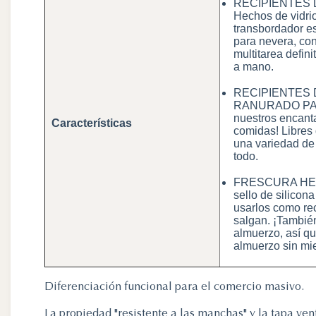
RECIPIENTES 
Hechos de vidrio
transbordador es
para nevera, con
multitarea defin
a mano.
RECIPIENTES 
RANURADO PARA 
nuestros encanta
Características
comidas! Libres
una variedad de 
todo.
FRESCURA HERMÉ
sello de silicon
usarlos como rec
salgan. ¡También
almuerzo, así qu
almuerzo sin mi
Diferenciación funcional para el comercio masivo.
La propiedad "resistente a las manchas" y la tapa ven