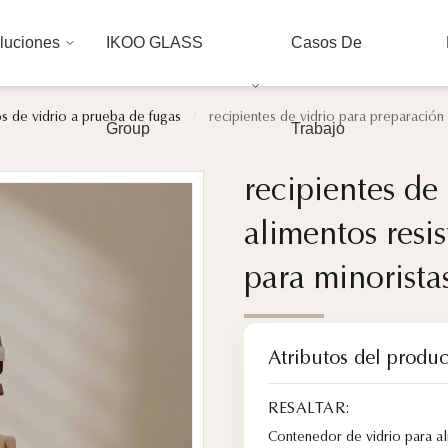
luciones
IKOO GLASS
Casos De
s de vidrio a prueba de fugas
/
recipientes de vidrio para preparación
Group
Trabajo
recipientes de
recipientes de
alimentos resi
alimentos resi
para minorist
para minorist
Atributos del produc
RESALTAR:
Contenedor de vidrio para al