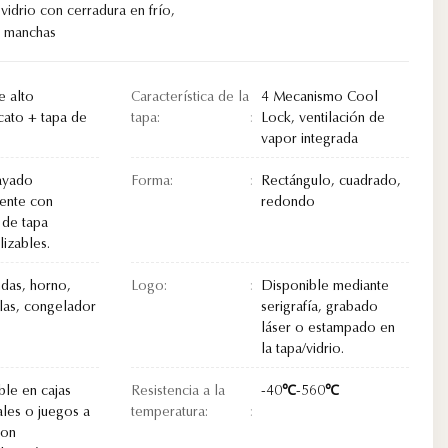
idrio con cerradura en frío
,
as manchas
e alto
Característica de la
4 Mecanismo Cool
cato + tapa de
tapa:
Lock, ventilación de
vapor integrada
rayado
Forma:
Rectángulo, cuadrado,
rente con
redondo
 de tapa
izables.
das, horno,
Logo:
Disponible mediante
llas, congelador
serigrafía, grabado
láser o estampado en
la tapa/vidrio.
ble en cajas
Resistencia a la
-40℃-560℃
ales o juegos a
temperatura:
con