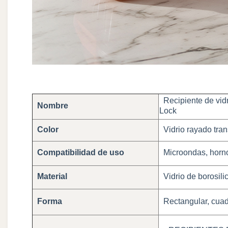
Recipiente de vidr
Nombre
Lock
Color
Vidrio rayado tran
Compatibilidad de uso
Microondas, horno,
Material
Vidrio de borosilic
Forma
Rectangular, cuad