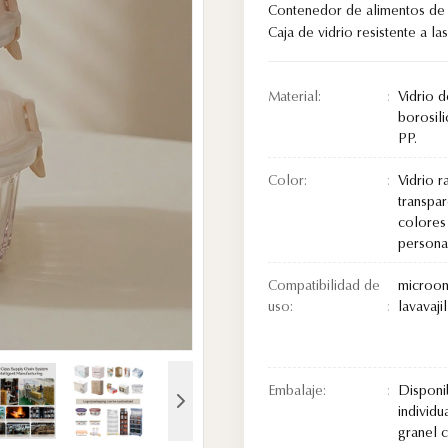
Contenedor de alimentos de v
Caja de vidrio resistente a l
Material:
Vidrio d
borosili
PP.
Color:
Vidrio 
transpa
colores
personal
Compatibilidad de
microon
uso:
lavavaji
Embalaje:
Disponi
individu
granel 