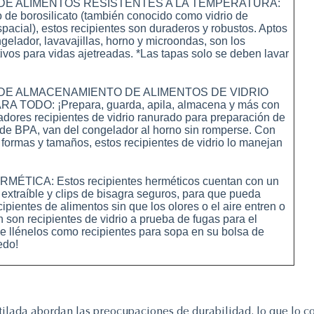
DE ALIMENTOS RESISTENTES A LA TEMPERATURA:
 de borosilicato (también conocido como vidrio de
pacial), estos recipientes son duraderos y robustos. Aptos
gelador, lavavajillas, horno y microondas, son los
itivos para vidas ajetreadas. *Las tapas solo se deben lavar
DE ALMACENAMIENTO DE ALIMENTOS DE VIDRIO
TODO: ¡Prepara, guarda, apila, almacena y más con
dores recipientes de vidrio ranurado para preparación de
 de BPA, van del congelador al horno sin romperse. Con
formas y tamaños, estos recipientes de vidrio lo manejan
TICA: Estos recipientes herméticos cuentan con un
a extraíble y clips de bisagra seguros, para que pueda
ipientes de alimentos sin que los olores o el aire entren o
 son recipientes de vidrio a prueba de fugas para el
e llénelos como recipientes para sopa en su bolsa de
edo!
tilada abordan las preocupaciones de durabilidad, lo que lo con