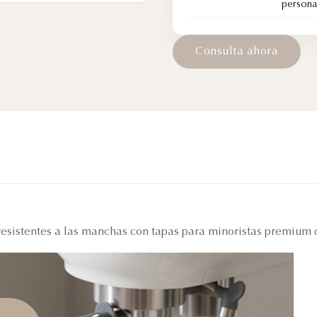
persona
C
o
n
s
u
l
t
a
a
h
o
r
a
 resistentes a las manchas con tapas para minoristas premium