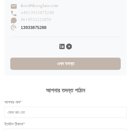
ikoo@ikooglass.com
একটি পর্যালোচনা লিখুন
+8613933875288
8618533220859
13933875288
Caroline K
C
★
★
★
★
★
Canada
Nov 29.2025
I would definitely rate 5 stars for the product! I have ordered
30000pcs of jars to and design of the product and it
এখন তদন্ত
absolutely great! The product was high quality and the colors
of the lids were super cute! I have communicated with one of
their staff called Ivy and she was super professional, friendly
and quick with her responses. Will definitely recommend
working with them. All the best!
আপনার তদন্ত পাঠান
আপনার নাম
*
ইমেইল ঠিকানা
*