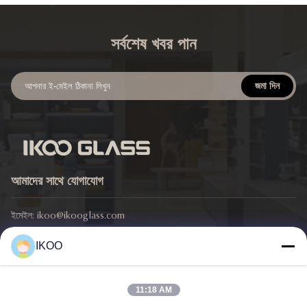
সর্বশেষ খবর পান
জমা দিন
আমাদের সাথে যোগাযোগ
ইমেইল:
ikoo@ikooglass.com
ফোন:
86-0311-83829793
IKOO
ঠিকানা: আইকেওও বিল্ডিং, ৪২৯ ঝংশান ইস্ট রোড, চাংআন জেলা, শিজিয়াজুয়াং শহর, হেবেই
প্রদেশ
11:18 AM