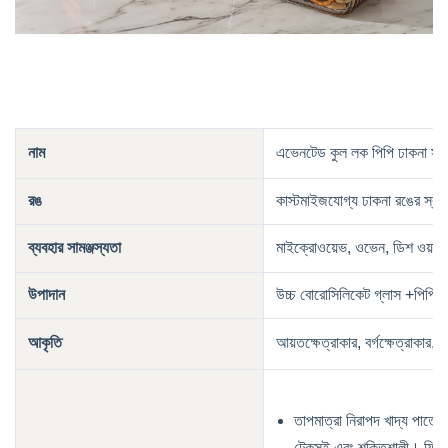
নাম
এভেনটেড কুল লক পিপি ঢাকনা সহ স্
রঙ
কাস্টমাইজযোগ্য ঢাকনা রঙের স্বচ্ছ
ব্যবহার সামঞ্জস্যতা
মাইক্রোওয়েভ, ওভেন, ডিশ ওয়াশি
উপাদান
উচ্চ বোরোসিলিকেট গ্লাস +
পিপি ঢ
আকৃতি
আয়তক্ষেত্রাকার, বর্গক্ষেত্রাকার,
তাপমাত্রা নিরাপদ খাদ্য পাত্র
টেকসই এবং শক্তিশালী। ফ্রিজ,