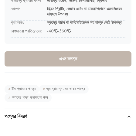
সামঞ্জস্য ব্যবহার করুন:
মাইক্রোওয়েভ, ওভেন, ডিশওয়াশার, ফ্রিজার
লোগো:
স্ক্রিন প্রিন্টিং, লেজার এচিং বা ঢাকনা/গ্লাসে এমবসিংয়ের
মাধ্যমে উপলব্ধ
প্যাকেজিং:
স্বতন্ত্র বাক্সে বা কাস্টমাইজেশন সহ বাল্ক সেটে উপলব্ধ
তাপমাত্রা প্রতিরোধের:
-40℃-560℃
এখন তদন্ত
#
টিল গ্লাসের পাত্রে
#
অ্যাম্বার গ্লাসের খাবার পাত্রে
#
গ্লাসের খাদ্য সংরক্ষণের বাক্স
পণ্যের বিবরণ