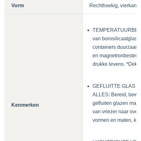
Vorm
Rechthoekig, vierkant,
TEMPERATUURBEST
van borosilicaatglas 
containers duurzaam e
en magnetronbestendig
drukke levens. *Deks
GEFLUITTE GLAS 
ALLES: Bereid, bewaa
gefluiten glazen maal
Kenmerken
van vriezer naar ove
vormen en maten, kun