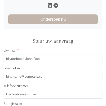
Canada
Nov 29.2025
I would definitely rate 5 stars for the product! I have ordered
30000pcs of jars to and design of the product and it
Onderzoek nu
absolutely great! The product was high quality and the colors
of the lids were super cute! I have communicated with one of
their staff called Ivy and she was super professional, friendly
and quick with her responses. Will definitely recommend
working with them. All the best!
Stuur uw aanvraag
Uw naam
*
E-mailadres
*
Telefoonnummer
Bedrijfsnaam