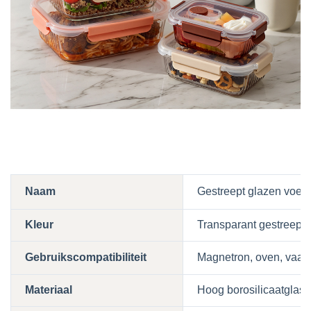
Naam
Gestreept glazen voeds
Kleur
Transparant gestreept 
Gebruikscompatibiliteit
Magnetron, oven, vaatw
Materiaal
Hoog borosilicaatglas