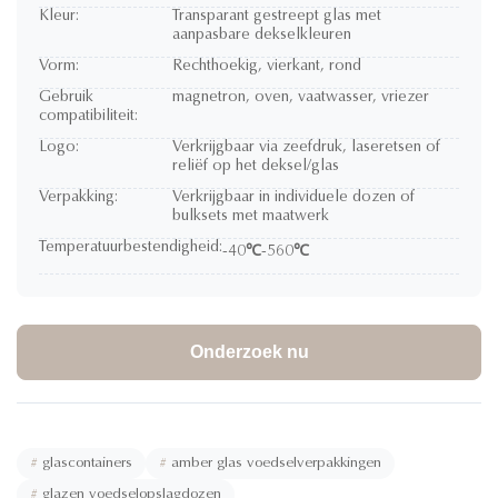
Kleur:
Transparant gestreept glas met
aanpasbare dekselkleuren
Vorm:
Rechthoekig, vierkant, rond
Gebruik
magnetron, oven, vaatwasser, vriezer
compatibiliteit:
Logo:
Verkrijgbaar via zeefdruk, laseretsen of
reliëf op het deksel/glas
Verpakking:
Verkrijgbaar in individuele dozen of
bulksets met maatwerk
Temperatuurbestendigheid:
-40℃-560℃
Onderzoek nu
#
glascontainers
#
amber glas voedselverpakkingen
#
glazen voedselopslagdozen