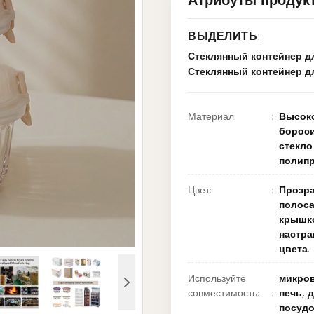
Атрибуты продук
ВЫДЕЛИТЬ:
Стеклянный контейнер д
Стеклянный контейнер дл
Материал:
Высок
борос
стекло
полипр
Цвет:
Прозр
полоса
крышк
настра
цвета.
Используйте
микро
совместимость:
печь, 
посуд