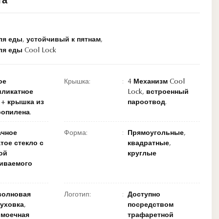
та
ля еды
,
устойчивый к пятнам
,
я еды Cool Lock
ое
Крышка:
4 Механизм Cool
иликатное
Lock, встроенный
 + крышка из
пароотвод.
опилена.
ачное
Форма:
Прямоугольные,
тое стекло с
квадратные,
ой
круглые
иваемого
волновая
Логотип:
Доступно
духовка,
посредством
омоечная
трафаретной