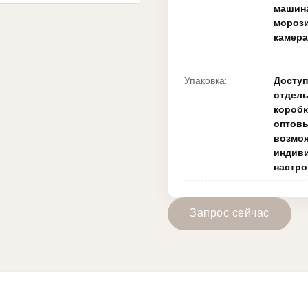
машин
мороз
камера
Упаковка:
Доступ
отдел
коробк
оптовы
возмо
индив
настро
З
а
п
р
о
с
с
е
й
ч
а
с