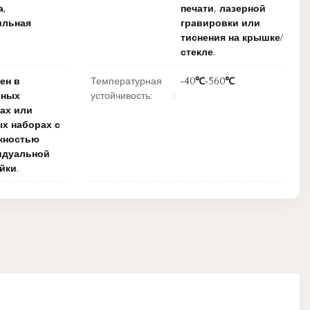
а,
печати, лазерной
ильная
гравировки или
тиснения на крышке/
стекле.
ен в
Температурная
-40℃-560℃
ьных
устойчивость:
ах или
х наборах с
жностью
идуальной
йки.