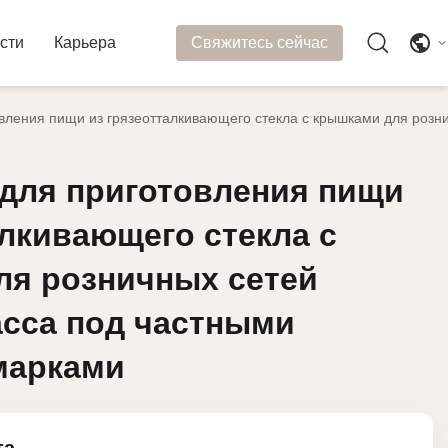
сти
Карьера
Свяжитесь сейчас
вления пищи из грязеотталкивающего стекла с крышками для розн
для приготовления пищи
для приготовления пищи
алкивающего стекла с
алкивающего стекла с
ля розничных сетей
ля розничных сетей
сса под частными
сса под частными
марками
марками