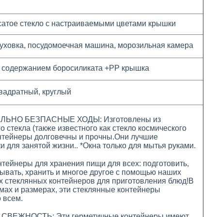
сатое стекло с настраиваемыми цветами крышки
уховка, посудомоечная машина, морозильная камера
 содержанием боросиликата +
PP крышка
вадратный, круглый
ЛЬНО БЕЗПАСНЫЕ ХОДЫ: Изготовлены из
о стекла (также известного как стекло космического
онтейнеры долговечны и прочны.Они лучшие
и для занятой жизни.. *Окна только для мытья руками.
тейнеры для хранения пищи для всех: подготовить,
дывать, хранить и многое другое с помощью наших
 стеклянных контейнеров для приготовления блюд!В
ах и размерах, эти стеклянные контейнеры
 всем.
ВЕЖНОСТЬ: Эти герметичные контейнеры имеют