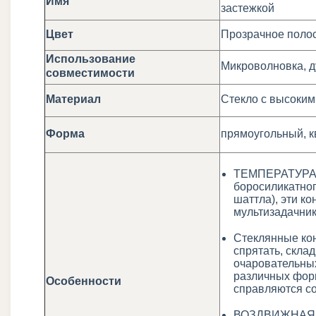
Имя
застежкой
Цвет
Прозрачное поло
Использование
Микроволновка, д
совместимости
Материал
Стекло с высоким
Форма
прямоугольный, к
ТЕМПЕРАТУРА
боросиликатног
шаттла), эти к
мультизадачник
Стеклянные кон
спрятать, скла
очаровательных
различных форм
Особенности
справляются со
ВОЗДВИЖНАЯ С