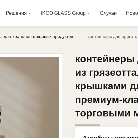
Решения
IKOO GLASS Group
Случаи
Ново
/
ы для хранения пищевых продуктов
контейнеры для пригото
контейнеры 
контейнеры 
из грязеотт
из грязеотт
крышками д
крышками д
премиум-кла
премиум-кла
торговыми 
торговыми 