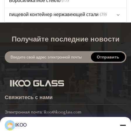
Боросиликатное стекло
(17)
пищевой контейнер нержавеющей стали
(39)
Контейнер для хранения продуктов из
(24)
нержавеющей стали
Получайте последние новости
(5)
Смеситель из нержавеющей стали
Отправить
Керамическая тара для хранения еды
Свяжитесь с нами
Электронная почта:
ikoo@ikooglass.com
Телефон:
86-0311-83829793
IKOO