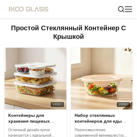
Простой Стеклянный Контейнер С
Крышкой
VIDEO
VIDEO
Контейнеры для
Набор стеклянных
хранения пищевых
контейнеров для еды
продуктов IKOO из
без BPA с элегантным
Отличный дизайн кухни
Переосмысление
стекла с модульным
дизайном для фитнес-
начинается с идеальной
современной минималистской