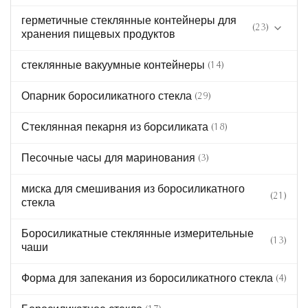
герметичные стеклянные контейнеры для
(23)
хранения пищевых продуктов
стеклянные вакуумные контейнеры
(14)
Пищевые стеклянные изделия зеленого цвета
Опарник боросиликатного стекла
(29)
Посуда из стекла янтарного цвета
Стеклянная пекарня из борсиликата
(18)
Песочные часы для маринования
(3)
миска для смешивания из боросиликатного
(21)
стекла
Боросиликатные стеклянные измерительные
(13)
чаши
Форма для запекания из боросиликатного стекла
(4)