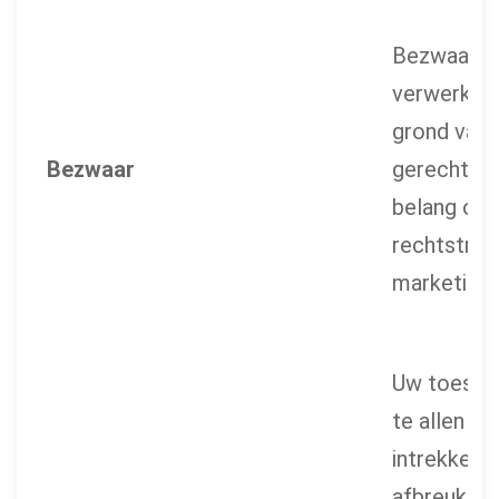
Bezwaar t
verwerking
grond van
Bezwaar
gerechtvaa
belang of
rechtstree
marketing
Uw toest
te allen tij
intrekken 
afbreuk te