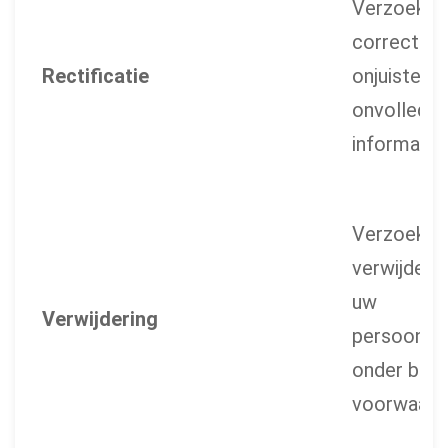
Verzoek 
correctie 
Rectificatie
onjuiste of
onvolledig
informatie
Verzoek 
verwijderin
uw
Verwijdering
persoonsg
onder bep
voorwaard