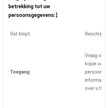
betrekking tot uw
persoonsgegevens:
】
Dat klopt.
Beschrijvin
Vraag om 
kopie van 
Toegang
persoonlij
informatie 
over u heb