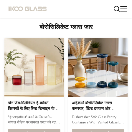
बोरोसिलिकेट ग्लास जार
जेन जेड/मिलेनियल ई-कॉमर्स
आईकेओ बोरोसिलिकेट ग्लास
वितरकों के लिए रिब्ड डिजाइन के
कनस्तर, वेंटेड ढक्कन और
साथ चौड़े मुंह वाला ग्लास कनस्तर
सिलिकॉन बेस के साथ
"इंस्टाग्रामेबल" बनने के लिए जन्मे -
Dishwasher Safe Glass Pantry
सेट
सोशल मीडिया पर वायरल क्षमता को बढ़ावा
Containers With Vented Glass Lid
देना। ऐसे युग में जहां सौंदर्य अपील ही सब
And Silicone Base Product