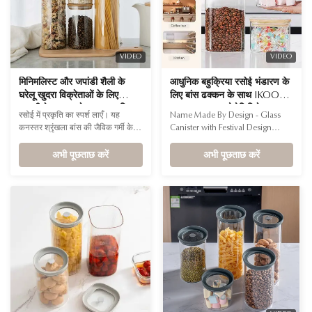
VIDEO
VIDEO
मिनिमलिस्ट और जपांडी शैली के
आधुनिक बहुक्रिया रसोई भंडारण के
घरेलू खुदरा विक्रेताओं के लिए
लिए बांस ढक्कन के साथ IKOO
लकड़ी के ढक्कन के साथ आधुनिक
आयताकार उच्च बोरोसिलिकेट ग्लास
रसोई में प्रकृति का स्पर्श लाएँ। यह
Name Made By Design - Glass
डिजाइन के कांच के कनस्तर
कैनिस्टर
कनस्तर श्रृंखला बांस की जैविक गर्मी के
Canister with Festival Design
साथ प्रीमियम हाई-बोरोसिलिकेट ग्लास की
Shape Rectangular Capacity
स्पष्टता को मिश्रित करती है, जो आधुनिक
अभी पूछताछ करें
0.6L,1L,0.95L,1L,1.3L,1.5L,2L,3L
अभी पूछताछ करें
रसोई के लिए एक आदर्श दृश्य संतुलन
Container Material High
बनाती है।
borosilicate glass Lid Material
Bamboo * ADD A SPLASH OF
STYLE TO YOUR SPACE! Try them
lined up on the kitchen counters
to keep dry ingredients safely
stowed, ...