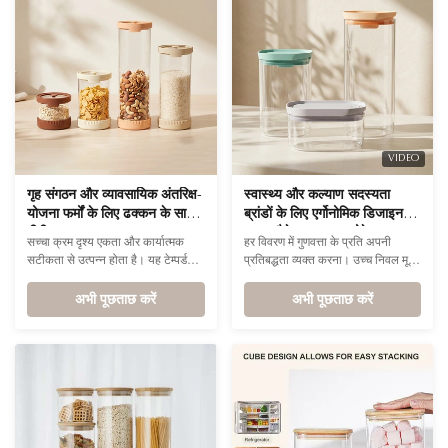
VIDEO
गृह संगठन और व्यावसायिक अंतरिक्ष-
स्वास्थ्य और कल्याण सदस्यता
योजना फर्मों के लिए ढक्कन के साथ
ब्रांडों के लिए एर्गोनोमिक डिजाइन के
बीपीए मुक्त ग्लास कनस्तर
साथ स्टैकेबल ग्लास स्टोरेज फूड
सच्चा क्रम दृश्य एकता और कार्यात्मक
हर विवरण में गुणवत्ता के प्रति अपनी
जार
सटीकता से उत्पन्न होता है। यह टेम्पर्ड
प्रतिबद्धता व्यक्त करना। उच्च निवल मूल्य
ग्लास कनस्तर श्रृंखला उच्च दक्षता वाली
वाले ग्राहकों के लिए, दैनिक जीवन में
रसोई संगठन प्रणालियों के लिए आदर्श
अभी पूछताछ करें
अनुष्ठान की भावना रोजमर्रा की वस्तुओं के
अभी पूछताछ करें
आधार के रूप में कार्य करती है।
बेहतर अनुभव से उत्पन्न होती है।