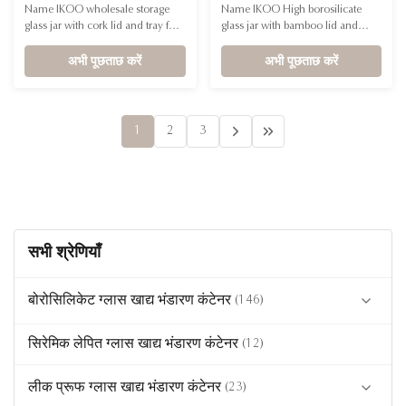
High Borosilicate Glass
इकोओ रिब्ड डिज़ाइन हाई
Name IKOO wholesale storage
Name IKOO High borosilicate
Storage Jar for 300ml and
बोरोसिलिकेट ग्लास जार
glass jar with cork lid and tray for
glass jar with bamboo lid and
715ml Kitchen and
cotton balls, cotton swabs, food
spoon Shape Square Capacity
Bathroom Accessories
Shape Round Capacity
अभी पूछताछ करें
975ml,1280ml,1545ml,1880ml
अभी पूछताछ करें
300ml,715ml Container Material
Container Material High
High borosilicate glass Lid
borosilicate glass MOQ 3000pcs
Material Cork The multifunctional
Lid Material Natural bamboo *
container can not only store, but
[Airtight Ribbed Glass Jars with
1
2
3
also store cotton swabs, cotton
Lids and Spoons] These airtight
balls, makeup pads and ...
glass jars come with bamboo lids
and ...
सभी श्रेणियाँ
बोरोसिलिकेट ग्लास खाद्य भंडारण कंटेनर
(146)
सिरेमिक लेपित ग्लास खाद्य भंडारण कंटेनर
ग्लास ढक्कन कंटेनर
(19)
(12)
कूल लॉक ग्लास कंटेनर
(23)
लीक प्रूफ ग्लास खाद्य भंडारण कंटेनर
(23)