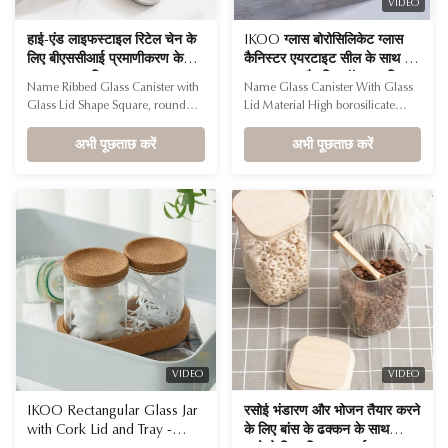
VIDEO
हाई-एंड लाइफस्टाइल रिटेल चेन के
IKOO ग्लास बोरोसिलिकेट ग्लास
लिए बीएससीआई प्रमाणीकरण के
कैनिस्टर एयरटाइट सील के साथ ️
साथ न्यूनतम डिजाइन ग्लास कनस्तर
BPA मुक्त और डिशवॉशर सुरक्षित
Name Ribbed Glass Canister with
Name Glass Canister With Glass
सेट
खाद्य भंडारण जार सूखे या गीले खाद्य
Glass Lid Shape Square, round
Lid Material High borosilicate
पदार्थों के लिए
Feature Stackable, Airtight, Wide
glass + tempered glass lid
Mouth Material High borosilicate
अभी पूछताछ करें
Capacity 500ml, 1000ml,
अभी पूछताछ करें
glass, tempered glass lid Stackable
1500ml, 2000ml Airtight Seal
Design Space-saving solution for
Silicone ring inside the lid ensures
organized kitchen storage
freshness and prevents leakage
Advantages •Healthier Food
Versatile Use Ideal for storing dry
Storage: Unlike plastic or bamboo,
foods, snacks, coffee, tea, grains,
this ...
and more Healthier ...
VIDEO
VIDEO
IKOO Rectangular Glass Jar
रसोई भंडारण और भोजन तैयार करने
with Cork Lid and Tray -
के लिए बांस के ढक्कन के साथ