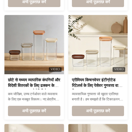
कुछ है, यह रंग-धारी कनस्तर अपनी अनूठी
अभी पूछताछ करें
Attributes Attribute Value Capacity
अभी पूछताछ करें
ज्यामितीय सुंदरता के साथ खड़ा है
450ml, 1000ml, 1500ml,
2000ml Material High borosilicate
glass + Silicone-framed glass lid
Heat Resistance -40℃-560℃
Custom Logo / Colors Available
on request Dishwasher Safe ...
VIDEO
VIDEO
छोटे से मध्यम व्यापारिक कंपनियों और
प्रीमियम किचनवेयर इंटीग्रेटेड
विदेशी वितरकों के लिए ढक्कन के
रिटेलर्स के लिए पेशेवर गुणवत्ता वाला
साथ BPA मुक्त बोरोसिलिकेट ग्लास
टिकाऊ ग्लास फूड जार
कम जोखिम, उच्च टर्नओवर वाले व्यवसाय
व्यावसायिक गुणवत्ता जो खुदरा प्रतिष्ठा
जार
के लिए एक मजबूत विकल्प। नए क्षेत्रीय
बनाती है। हम समझते हैं कि टिकाऊपन
बाज़ारों का परीक्षण करने और उनमें प्रवेश
बरतन खुदरा बिक्री की जीवन रेखा है।
करने के इच्छुक व्यापारियों के लिए, यह
अभी पूछताछ करें
प्रीमियम हाई-बोरोसिलिकेट ग्लास और
अभी पूछताछ करें
उत्पाद गुणवत्ता और विश्वसनीयता का सही
प्रभाव-प्रतिरोधी टेम्पर्ड ढक्कन के साथ
संतुलन प्रदान करता है।
तैयार किया गया