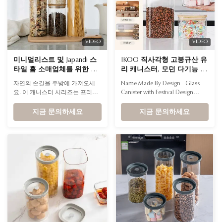
VIDEO
VIDEO
미니멀리스트 및 Japandi 스
IKOO 직사각형 고붕규산 유
타일 홈 소매업체를 위한 나
리 캐니스터, 모던 다기능 주
무 뚜껑이 있는 현대적인 디
방 수납용 대나무 뚜껑 포함
자연의 손길을 주방에 가져오세
Name Made By Design - Glass
자인의 유리 용기
요. 이 캐니스터 시리즈는 프리미
Canister with Festival Design
엄 고붕규산 유리의 투명도와 대
Shape Rectangular Capacity
나무의 유기적 따뜻함을 혼합하여
지금 문의하세요
0.6L,1L,0.95L,1L,1.3L,1.5L,2L,3L
지금 문의하세요
현대식 주방에 완벽한 시각적 균
Container Material High
형을 만들어줍니다.
borosilicate glass Lid Material
Bamboo * ADD A SPLASH OF
STYLE TO YOUR SPACE! Try them
lined up on the kitchen counters
to keep dry ingredients safely
stowed, ...