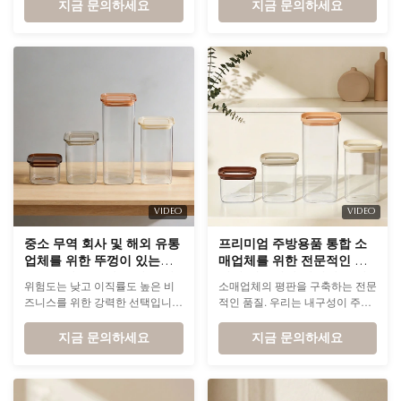
냅니다. 심미성이 생명인 시대, 독
지금 문의하세요
Attributes Attribute Value Capacity
지금 문의하세요
특한 기하학적 아름다움이 돋보이
450ml, 1000ml, 1500ml,
는 컬러 스트라이프 캐니스터
2000ml Material High borosilicate
glass + Silicone-framed glass lid
Heat Resistance -40℃-560℃
Custom Logo / Colors Available
on request Dishwasher Safe ...
VIDEO
VIDEO
중소 무역 회사 및 해외 유통
프리미엄 주방용품 통합 소
업체를 위한 뚜껑이 있는
매업체를 위한 전문적인 품
BPA 프리 붕규산 유리 용기
질의 내구성이 뛰어난 유리
위험도는 낮고 이직률도 높은 비
소매업체의 평판을 구축하는 전문
식품 용기
즈니스를 위한 강력한 선택입니
적인 품질. 우리는 내구성이 주방
다. 새로운 지역 시장을 테스트하
용품 소매점의 생명선이라는 것을
고 진출하려는 거래자들을 위해
지금 문의하세요
알고 있습니다. 프리미엄 고붕규
지금 문의하세요
이 제품은 품질과 신뢰성의 완벽
산 유리와 충격 방지 강화 뚜껑으
한 균형을 제공합니다.
로 제작되었습니다.