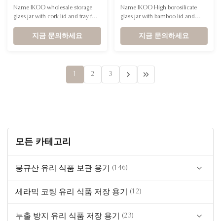
High Borosilicate Glass
Name IKOO wholesale storage
Name IKOO High borosilicate
Storage Jar for 300ml and
glass jar with cork lid and tray for
glass jar with bamboo lid and
715ml Kitchen and
cotton balls, cotton swabs, food
spoon Shape Square Capacity
Bathroom Accessories
Shape Round Capacity
지금 문의하세요
975ml,1280ml,1545ml,1880ml
지금 문의하세요
300ml,715ml Container Material
Container Material High
High borosilicate glass Lid
borosilicate glass MOQ 3000pcs
Material Cork The multifunctional
Lid Material Natural bamboo *
container can not only store, but
[Airtight Ribbed Glass Jars with
1
2
3
also store cotton swabs, cotton
Lids and Spoons] These airtight
balls, makeup pads and ...
glass jars come with bamboo lids
and ...
모든 카테고리
붕규산 유리 식품 보관 용기
(146)
(19)
세라믹 코팅 유리 식품 저장 용기
유리 뚜껑 용기
(12)
(23)
냉동 잠금 유리 용기
누출 방지 유리 식품 저장 용기
(23)