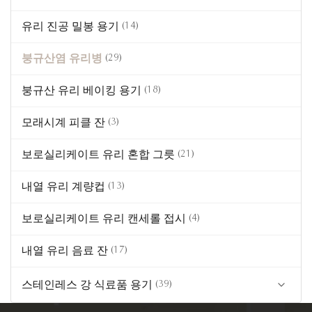
(5)
4 잠금 유리 용기
유리 진공 밀봉 용기
청록색 식기 유리 제품
(14)
(14)
단순한 뚜?? 유리 용기
앰버 컬러 식품 유리
붕규산염 유리병
(29)
(5)
친환경 나무 뚜껑 유리 용기
붕규산 유리 베이킹 용기
(18)
(6)
글라스 도시락
모래시계 피클 잔
(3)
(4)
스테인레스 스틸 뚜?? 이 있는 유리 용기
보로실리케이트 유리 혼합 그릇
(21)
(5)
미니 유리 식품 용기
내열 유리 계량컵
(13)
(16)
맞춤형 유리 용기
보로실리케이트 유리 캔세롤 접시
(4)
내열 유리 음료 잔
(17)
스테인레스 강 식료품 용기
(39)