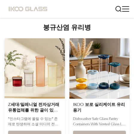
붕규산염 유리병
Z세대/밀레니얼 전자상거래
IKOO 보로 실리케이트 유리
유통업체를 위한 골이 있는
용기
디자인의 넓은 입구 유리 용
"인스타그램에 올릴 수 있는" 존
Dishwasher Safe Glass Pantry
기 세트
재로 탄생하여 소셜 미디어 전반
Containers With Vented Glass Lid
에 걸쳐 바이럴 잠재력을 이끌어
And Silicone Base Product