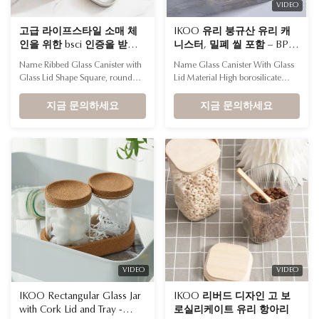
VIDEO
고급 라이프스타일 소매 체
IKOO 유리 붕규산 유리 캐
인을 위한 bsci 인증을 받은
니스터, 밀폐 씰 포함 – BPA
미니멀리스트 디자인 유리
프리 및 식기세척기 사용 가
Name Ribbed Glass Canister with
Name Glass Canister With Glass
용기 세트
능 건조 또는 젖은 식품 보관
Glass Lid Shape Square, round
Lid Material High borosilicate
용기
Feature Stackable, Airtight, Wide
glass + tempered glass lid
Mouth Material High borosilicate
지금 문의하세요
Capacity 500ml, 1000ml,
지금 문의하세요
glass, tempered glass lid Stackable
1500ml, 2000ml Airtight Seal
Design Space-saving solution for
Silicone ring inside the lid ensures
organized kitchen storage
freshness and prevents leakage
Advantages •Healthier Food
Versatile Use Ideal for storing dry
Storage: Unlike plastic or bamboo,
foods, snacks, coffee, tea, grains,
this ...
and more Healthier ...
VIDEO
VIDEO
IKOO Rectangular Glass Jar
IKOO 리버드 디자인 고 보
with Cork Lid and Tray -
로실리케이트 유리 항아리