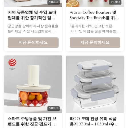
VIDEO
VIDEO
지역 유통업체 및 수입 도매
Artisan Coffee Roasters 및
업체를 위한 장기적인 일관
Specialty Tea Brands를 위한
성을 갖춘 냄새 없는 유리 진
전문적인 디스플레이 미학을
공급망을 강화하여 시장 점유율을
"클래식한 매력, 견고한 보존.
공 용기
갖춘 밀폐형 진공 밀봉 유리
높이세요. 직접 제조업체로서 당
IKOO 입이 넓은 진공 메이슨병은
병
사는 프리미엄 붕규산 용기를 위
100년 된 미학과 현대적이고 활동
한 대규모 생산 솔루션을 제공하
지금 문의하세요
적인 신선도 기술을 완벽하게 혼
지금 문의하세요
여 불필요한 간접비를 제거하고
합합니다. 스페셜티 커피 원두를
매우 경쟁력 있는 계층형 도매 가
전시하든 장인이 직접 만든 보존
격을 제공합니다.
식품을 보관하든 상관없습니다.
VIDEO
스마트 주방용품 및 가전 브
IKOO 도매 진공 유리 식품
랜드를 위한 진공 펌프가 장
용기 370ml ~ 1050ml (수동