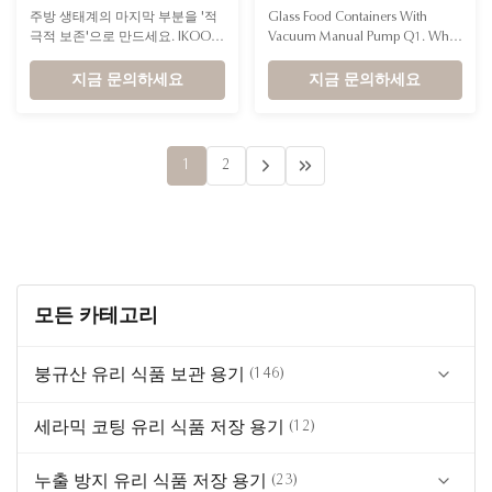
착된 산화 방지 붕규산 유리
펌프 포함)
주방 생태계의 마지막 부분을 '적
Glass Food Containers With
식품 저장 용기
극적 보존'으로 만드세요. IKOO
Vacuum Manual Pump Q1. What
진공 밀봉 시스템은 단순한 보관
materials are the containers and
도구가 아니라 스마트 주방 기술
지금 문의하세요
lids made of? The container body
지금 문의하세요
의 확장입니다. 공기를 적극적으
is made of high borosilicate glass,
로 추출하여 산화를 즉각적으로
while the lid features ABS with
늦춥니다.
food-grade silicone valve and PP
snap closures for reliable sealing.
1
2
Q2. What size capacities are
available? ...
모든 카테고리
붕규산 유리 식품 보관 용기
(146)
(19)
세라믹 코팅 유리 식품 저장 용기
유리 뚜껑 용기
(12)
(23)
냉동 잠금 유리 용기
누출 방지 유리 식품 저장 용기
(23)