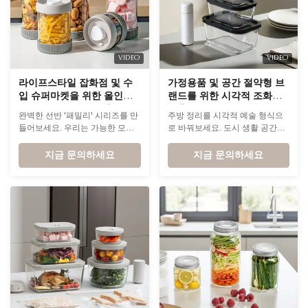
VIDEO
VIDEO
라이프스타일 잡화점 및 수
가정용품 및 공간 절약형 브
입 슈퍼마켓을 위한 올인원
랜드를 위한 시각적 조화를
홈 보관 솔루션을 갖춘 다양
갖춘 쌓을 수 있는 유리 밀폐
완벽한 선반 '패밀리' 시리즈를 만
주방 정리를 시각적 예술 형식으
한 크기의 진공 밀봉 유리병
식품 보관 용기
들어보세요. 우리는 가능한 모든
로 바꿔보세요. 도시 생활 공간이
가정용 보관 요구 사항을 충족하
줄어들고 있는 상황에서 당사의
는 380ml에서 1500ml까지의 포
지금 문의하세요
적층형 진공 시스템은 단순한 보
지금 문의하세요
괄적인 크기 범위를 제공합니다.
존 도구 그 이상입니다. 이는 공간
미니멀한 디자인 언어와 만능 진
관리의 마스터 클래스입니다.
공 뚜껑 시스템으로