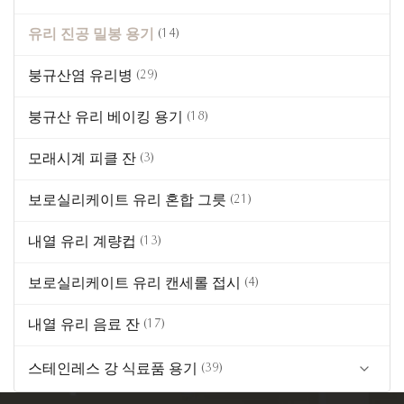
(5)
4 잠금 유리 용기
유리 진공 밀봉 용기
청록색 식기 유리 제품
(14)
(14)
단순한 뚜?? 유리 용기
앰버 컬러 식품 유리
붕규산염 유리병
(29)
(5)
친환경 나무 뚜껑 유리 용기
붕규산 유리 베이킹 용기
(18)
(6)
글라스 도시락
모래시계 피클 잔
(3)
(4)
스테인레스 스틸 뚜?? 이 있는 유리 용기
보로실리케이트 유리 혼합 그릇
(21)
(5)
미니 유리 식품 용기
내열 유리 계량컵
(13)
(16)
맞춤형 유리 용기
보로실리케이트 유리 캔세롤 접시
(4)
내열 유리 음료 잔
(17)
스테인레스 강 식료품 용기
(39)