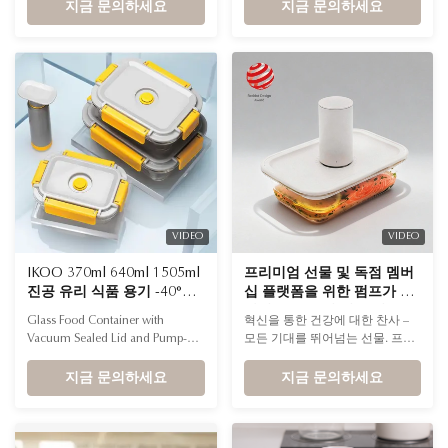
these containers? Made of high
지금 문의하세요
븐에 이르기까지 IKOO 컨테이너
지금 문의하세요
borosilicate glass combined with a
의 우수한 열 적응성(-40°C ~
PP lid featuring a silicone gasket
560°C)은 황야에서도 요리의 우
and a manual vacuum pump. Q2.
수성을 유지하는 비결입니다.
What shapes and capacities are
available? These containers come
in rectangle, ...
VIDEO
VIDEO
IKOO 370ml 640ml 1505ml
프리미엄 선물 및 독점 멤버
진공 유리 식품 용기 -40°C ~
십 플랫폼을 위한 펌프가 포
560°C
함된 FDA 승인 진공 밀봉 용
Glass Food Container with
혁신을 통한 건강에 대한 찬사 –
기
Vacuum Sealed Lid and Pump-A
모든 기대를 뛰어넘는 선물. 프리
Q1. What materials are used in
미엄 선물의 본질은 지위와 유용
the construction of these
지금 문의하세요
성의 균형에 있습니다. IKOO 진공
지금 문의하세요
containers? The containers are
세트는 활성 보존 기술, 프리미엄
made from high borosilicate glass,
붕규산 유리, 우아한 세트 포장을
featuring a PP lid with a silicone
완벽하게 통합합니다.
gasket and an integrated vacuum