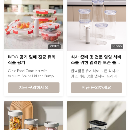
pump. Q2. What are the available
capacities for these ...
VIDEO
VIDEO
IKOO 공기 밀폐 진공 유리
식사 준비 및 전문 영양 서비
식품 용기
스를 위한 엄격한 보존 솔루
션을 갖춘 FDA 표준 휴대용
Glass Food Container with
완벽함을 유지하여 모든 식사가
진공 밀봉 유리병
Vacuum Sealed Lid and Pump-A
갓 조리된 맛을 냅니다. 프리미엄
Specification: Name Glass Food
식사 준비 서비스에서 신선함은
Container with Vacuum Sealed
지금 문의하세요
브랜드의 기본입니다. 당사의 진
지금 문의하세요
Lid and Pump Shape Rectangle,
공 밀봉 시스템은 산소를 효과적
Round, Square Advantage
으로 제거하여 식품 보관 기간을
Durable, stackable, AIRTIGHT,
표준 용기보다 최대 5배까지 연장
Eco Friendly, Leak-proof, Food
합니다.
Grade, BPA-Free, Fresh-Keeping,
Freshness Preservation Material
High ...