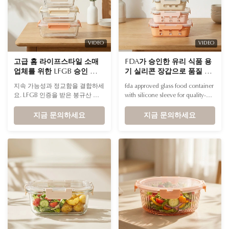
VIDEO
VIDEO
고급 홈 라이프스타일 소매
FDA가 승인한 유리 식품 용
업체를 위한 LFGB 승인 친환
기 실리콘 장갑으로 품질 중
경 붕규산염 용기 및 고급 포
심의 개인 레이블 주방용품
지속 가능성과 정교함을 결합하세
fda approved glass food container
장
브랜드
요. LFGB 인증을 받은 붕규산 유
with silicone sleeve for quality-
리 용기는 선반을 더욱 돋보이게
focused private label kitchenware
하는 절묘한 선물용 포장이 특징
지금 문의하세요
brands Name fda approved glass
지금 문의하세요
입니다. 품질, 안전, 주방의 고급스
food container with silicone
러운 미적 가치를 중시하는 환경
sleeve for quality-focused private
친화적인 쇼핑객에게 적합합니다.
label kitchenware brands Color
Transparent and customizable
Application Safe in microwave,
oven, freezer...