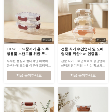
Application Safe in microwave,
oven, ...
VIDEO
VIDEO
OEM/ODM 중저가 홈 & 주
전문 식기 수입업자 및 도매
방용품 브랜드를 위한 뚜껑
업자를 위한 bsci 인증을 받
이 있는 친환경 붕규산유리
은 오븐 안전 유리 밀폐 식품
우수한 품질과 현대적인 미학이
전문 식기 도매업체에게 공급업체
식품 보관 용기
저장 용기
완벽하게 조화를 이루어 프리미엄
선택은 장기적인 수익성 확보와
주방용품 컬렉션을 한층 더 업그
직결됩니다. IKOO GLASS는 고붕
레이드해 보세요. 중급 및 고급 가
지금 문의하세요
규산 유리 제품 그 이상을 제공합
지금 문의하세요
정 및 라이프스타일 브랜드를 위
니다. 우리는 완전한 '시장 승리 솔
해 특별히 설계된 당사의 고붕규
루션'을 제공합니다.
산 유리 식품 보관 용기는 FDA 및
LFGB 표준의 완벽한 인증을 받았
습니다.