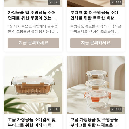
VIDEO
VIDEO
가정용품 및 주방용품 소매
부티크 홈 & 주방용품 소매
업체를 위한 뚜껑이 있는 식
업체를 위한 독특한 색상 팔
기세척기 사용이 가능한 붕
레트를 갖춘 내구성 있는 유
"전 세계 주요 소매업체의 필수품
주방용품 통로를 시각적 목적지로
규산 유리 식품 보관 용기
리 밀폐 식품 보관 용기
인 이 고붕규산 유리 용기는 FDA
바꿔보세요. 색상이 조화롭게 어
및 LFGB 표준에 대한 완전한 인증
우러진 유리 용기는 프리미엄 수
을 받아 가장 엄격한 식품 안전 규
지금 문의하세요
납 공간과 세련된 디자인을 결합
지금 문의하세요
정을 즉각적으로 준수합니다.
하여 스타일을 중시하는 쇼핑객의
관심을 끌 수 있습니다. 매장의 엄
선된 컬렉션에 생동감 넘치는 고
급스러운 느낌을 더해보세요.
VIDEO
VIDEO
고급 가정용품 소매업체 및
고급 가정용품 및 주방용품
부티크를 위한 미적 매력을
부티크를 위한 다채로운 상