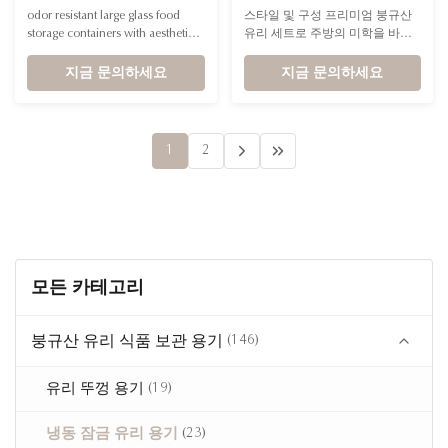
지닌 냄새 방지 대형 유리 식
자 포장이 포함된 냄새 방지
odor resistant large glass food
스타일 및 구성 프리미엄 붕규산
품 보관 용기
붕규산 유리 용기 세트
storage containers with aesthetic
유리 세트로 주방의 미학을 바꿔
appeal for Upscale Homeware
보세요. 냄새 방지 기능과 우아하
Retailers & Boutiques Product
지금 문의하세요
게 포장된 이 세트는 세련되고 체
지금 문의하세요
Name Glass Food Storage
계적이며 건강한 식료품 저장실
Containers with Silicone Glass
솔루션을 찾는 고객에게 적합합니
Color Transparent Lid and Drain
다. 부티크 선반의 필수품입니다.
Basket Color Customized Key
1
2
Features Dishwasher Safe Large
Capacity Durable Construction ...
모든 카테고리
붕규산 유리 식품 보관 용기
(146)
(19)
유리 뚜껑 용기
(23)
냉동 잠금 유리 용기