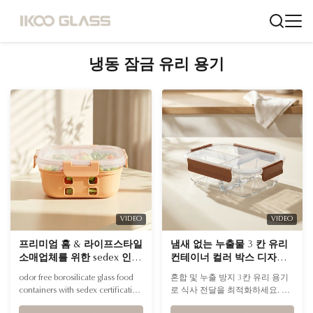
냉동 잠금 유리 용기
VIDEO
VIDEO
프리미엄 홈 & 라이프스타일
냄새 없는 누출물 3 칸 유리
소매업체를 위한 sedex 인증
컨테이너 컬러 박스 디자인
을 받은 냄새 없는 붕규산 유
식사 준비 및 피트니스 식사
odor free borosilicate glass food
혼합 및 누출 방지 3칸 유리 용기
리 식품 용기
서비스 제공 업체
containers with sedex certification
로 식사 전달을 최적화하세요. 냄
for premium home & lifestyle
새가 없고 100% 누출 방지 기능