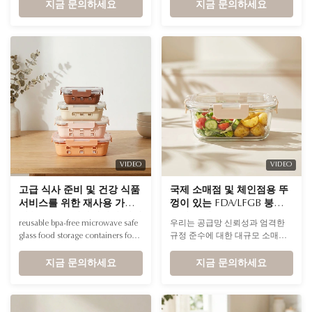
retailers Name odor free
지금 문의하세요
을 갖추고 있어 재료를 완벽하게
지금 문의하세요
borosilicate glass food containers
분리하고 신선하게 유지합니다.
with sedex certification for
건강에 관심이 있는 사용자를 만
premium home & lifestyle
족시키는 내구성이 뛰어난 전문가
retailers Color Transparent and
급 컨테이너로 브랜드를 향상시키
customizable Application Safe in
세요.
microwave, oven, ...
VIDEO
VIDEO
고급 식사 준비 및 건강 식품
국제 소매점 및 체인점용 뚜
서비스를 위한 재사용 가능
껑이 있는 FDA/LFGB 붕규산
한 bpa-free 전자레인지 안전
유리 용기
reusable bpa-free microwave safe
우리는 공급망 신뢰성과 엄격한
유리 식품 보관 용기
glass food storage containers for
규정 준수에 대한 대규모 소매점
high-end meal prep & health food
및 슈퍼마켓 체인의 엄격한 요구
services Name reusable bpa-free
지금 문의하세요
사항을 이해합니다.
지금 문의하세요
microwave safe glass food storage
containers for high-end meal prep
& health food services Color
Transparent and customizable