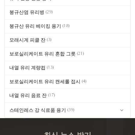
앰버 컬러 식품 유리
붕규산염 유리병
(29)
붕규산 유리 베이킹 용기
(18)
모래시계 피클 잔
(3)
보로실리케이트 유리 혼합 그릇
(21)
내열 유리 계량컵
(13)
보로실리케이트 유리 캔세롤 접시
(4)
내열 유리 음료 잔
(17)
스테인레스 강 식료품 용기
(39)
(24)
스테인리스 스틸 식품 보관 용기