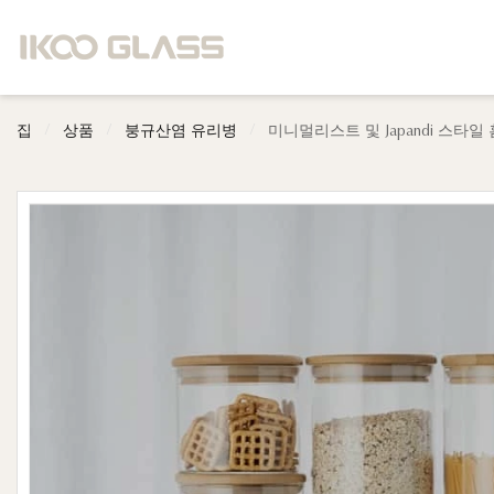
/
/
/
집
상품
붕규산염 유리병
미니멀리스트 및 Japandi 스타