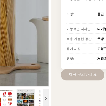
모양:
둥근
기능적인 디자인:
다기
적용 가능한 공간:
주방
용기 재질:
고붕
유형:
저장용
지
금
문
의
하
세
요