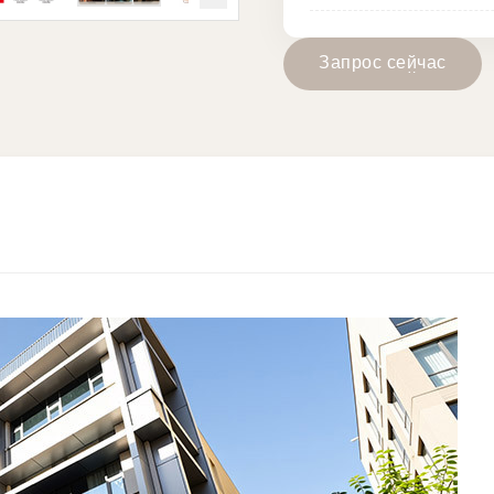
З
а
п
р
о
с
с
е
й
ч
а
с