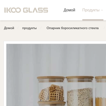
Домой
Продукты
/
/
/
Домой
продукты
Опарник боросиликатного стекла