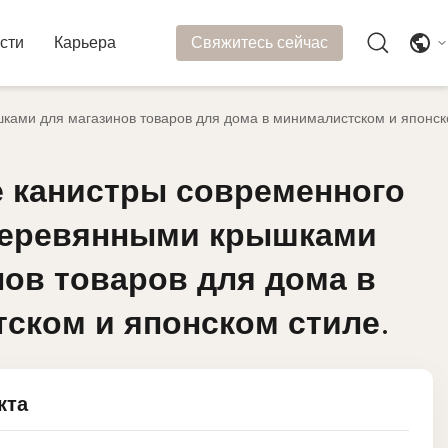
сти
Карьера
Свяжитесь сейчас
ками для магазинов товаров для дома в минималистском и японск
 канистры современного
 канистры современного
деревянными крышками
деревянными крышками
нов товаров для дома в
нов товаров для дома в
ском и японском стиле.
ском и японском стиле.
кта