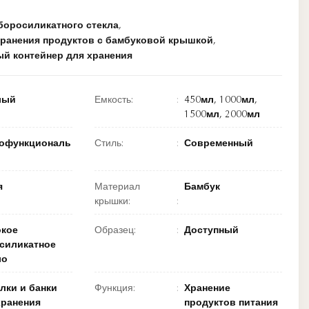
боросиликатного стекла
,
хранения продуктов с бамбуковой крышкой
,
ый контейнер для хранения
лый
Емкость:
450мл, 1000мл,
1500мл, 2000мл
офункциональ
Стиль:
Современный
я
Материал
Бамбук
крышки:
кое
Образец:
Доступный
силикатное
ло
лки и банки
Функция:
Хранение
хранения
продуктов питания