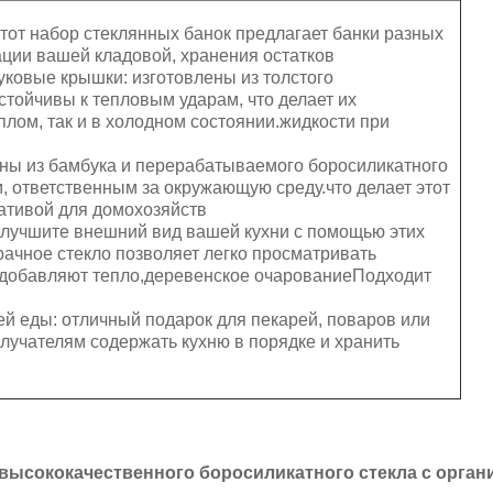
тот набор стеклянных банок предлагает банки разных
ции вашей кладовой, хранения остатков
ковые крышки: изготовлены из толстого
устойчивы к тепловым ударам, что делает их
плом, так и в холодном состоянии.жидкости при
ены из бамбука и перерабатываемого боросиликатного
, ответственным за окружающую среду.что делает этот
ативой для домохозяйств
улучшите внешний вид вашей кухни с помощью этих
рачное стекло позволяет легко просматривать
добавляют тепло,деревенское очарованиеПодходит
й еды: отличный подарок для пекарей, поваров или
лучателям содержать кухню в порядке и хранить
 высококачественного боросиликатного стекла с орга