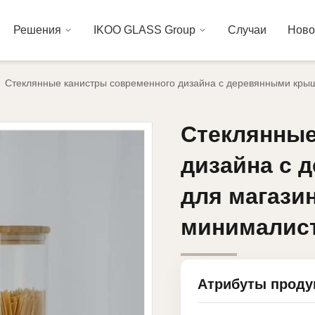
Решения
IKOO GLASS Group
Случаи
Ново
Стеклянные канистры современного дизайна с деревянными крыш
Стеклянные
Стеклянные
дизайна с 
дизайна с 
для магази
для магази
минималист
минималист
Атрибуты проду