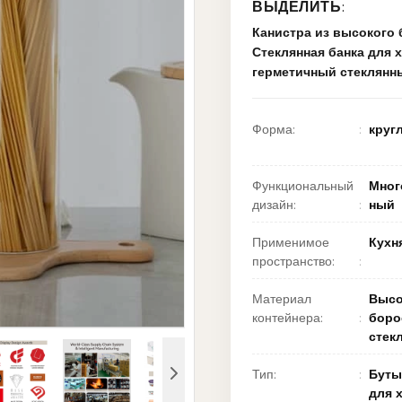
ВЫДЕЛИТЬ:
Канистра из высокого 
Стеклянная банка для 
герметичный стеклянн
Форма:
круг
Функциональный
Мног
дизайн:
ный
Применимое
Кухн
пространство:
Материал
Высо
контейнера:
боро
стек
Тип:
Буты
для 