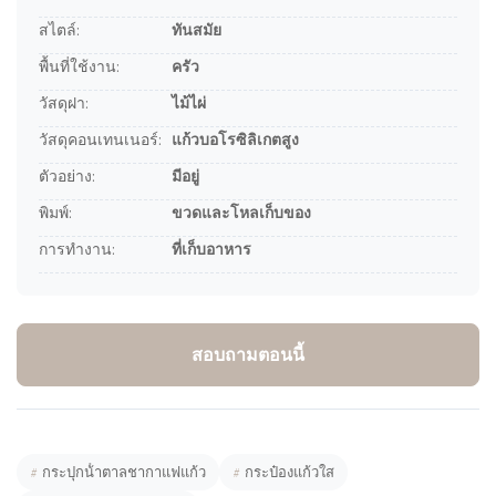
สไตล์:
ทันสมัย
พื้นที่ใช้งาน:
ครัว
วัสดุฝา:
ไม้ไผ่
วัสดุคอนเทนเนอร์:
แก้วบอโรซิลิเกตสูง
ตัวอย่าง:
มีอยู่
พิมพ์:
ขวดและโหลเก็บของ
การทำงาน:
ที่เก็บอาหาร
สอบถามตอนนี้
#
กระปุกน้ําตาลชากาแฟแก้ว
#
กระป๋องแก้วใส