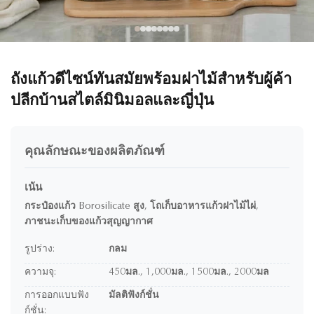
ถังแก้วดีไซน์ทันสมัยพร้อมฝาไม้สำหรับผู้ค้า
ปลีกบ้านสไตล์มินิมอลและญี่ปุ่น
คุณลักษณะของผลิตภัณฑ์
เน้น
กระป๋องแก้ว Borosilicate สูง
,
โถเก็บอาหารแก้วฝาไม้ไผ่
,
ภาชนะเก็บของแก้วสุญญากาศ
รูปร่าง:
กลม
ความจุ:
450มล., 1,000มล., 1500มล., 2000มล
การออกแบบฟัง
มัลติฟังก์ชั่น
ก์ชั่น: