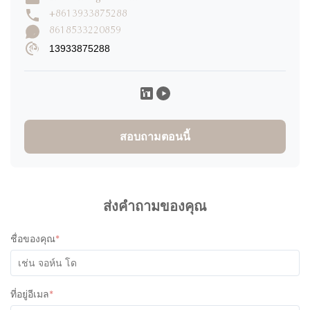
+8613933875288
เขียนรีวิว
8618533220859
13933875288
Lisa Birgittasdotter
L
★
★
★
★
★
Sweden
Dec 30.2025
The product is extremely high quality with beautiful design and
very useful in the modern life. I used the item and in the oven
สอบถามตอนนี้
and in the microwave, put it into the freezer and the containers
were serving all needs. I am very satisfied and pleased of the
quality
ส่งคำถามของคุณ
ชื่อของคุณ
*
ที่อยู่อีเมล
*