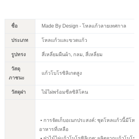
ชื่อ
Made By Design - โหลแก้วลายเทศกาล
ประเภท
โหลแก้วและขวดแก้ว
รูปทรง
สี่เหลี่ยมผืนผ้า, กลม, สี่เหลี่ยม
วัสดุ
แก้วโบโรซิลิเกตสูง
ภาชนะ
วัสดุฝา
ไม้ไผ่พร้อมซีลซิลิโคน
• การจัดเก็บอเนกประสงค์: ชุดโหลแก้วนี้มีโห
อาหารที่เหลือ
• ฝาไม้ไผ่แก้วโบโรซิลิเกต: ผลิตจากแก้วโบโร