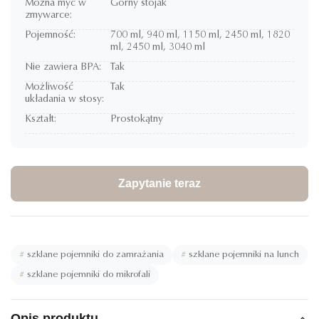
Można myć w
Górny stojak
zmywarce:
Pojemność:
700 ml, 940 ml, 1150 ml, 2450 ml, 1820
ml, 2450 ml, 3040 ml
Nie zawiera BPA:
Tak
Możliwość
Tak
układania w stosy:
Kształt:
Prostokątny
Zapytanie teraz
#
szklane pojemniki do zamrażania
#
szklane pojemniki na lunch
#
szklane pojemniki do mikrofali
Opis produktu