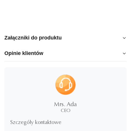
Załączniki do produktu
Opinie klientów
250210_Blooming_EN_v13.pdf
5.0
★
★
★
★
★
5
100%
gwiazdy
Mrs. Ada
4
CEO
0%
gwiazdy
3
0%
Szczegóły kontaktowe
gwiazdy
2