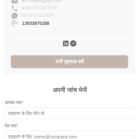
ikoo@ikooglass.com
समीक्षा लिखें
+8613933875288
8618533220859
13933875288
Lauren Morgan
L
★
★
★
★
★
United States
Dec 3.2025
I received the containers last week. We are still testing, for
now I can only say that they are of excellent quality, they also
अभी पूछताछ करें
have a very good design.
Jan Konstantin Herbrechtsmeier
J
★
★
★
★
★
Spain
Nov 29.2025
अपनी जांच भेजें
The product parcel was prepared carefully. Communication is
आपका नाम
*
perfect. Great product (quality). Looking forward to long
lasting partnership
मेल पता
*
Daniel Abotsi
D
★
★
★
★
★
Ghana
Nov 2.2025