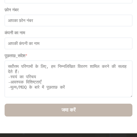
My Sales Person was Ivan and he couldn’t have done more.
फ़ोन नंबर
He was assistive from the inquiry stage through to the ordering
and the delivery of goods to my agent. I believe he is one
kind that every customer will enjoy dealing with. keep it up
कंपनी का नाम
Ivan.
पूछताछ_संदेश
*
जमा करें