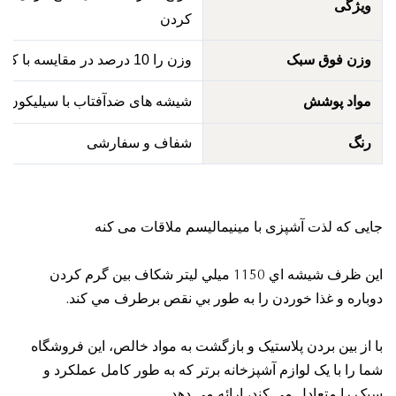
یژگی
کردن
زن فوق سبک
وزن را 10 درصد در مقایسه با کانتینر ظرفیت مشابه کاهش می دهد
واد پوشش
شیشه های ضدآفتاب با سیلیکون
نگ
شفاف و سفارشی
ی که لذت آشپزی با مینیمالیسم ملاقات می کنه
اين ظرف شيشه اي 1150 ميلي ليتر شکاف بين گرم کردن
اره و غذا خوردن را به طور بي نقص برطرف مي کند.
از بین بردن پلاستیک و بازگشت به مواد خالص، این فروشگاه
 را با یک لوازم آشپزخانه برتر که به طور کامل عملکرد و
 را متعادل می کند، ارائه می دهد.