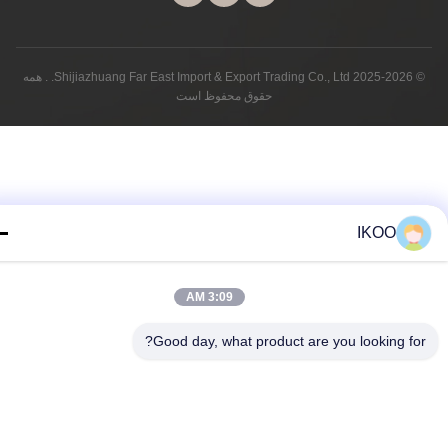
© 2025-2026 Shijiazhuang Far East Import & Export Trading Co., Ltd. . همه
حقوق محفوظ است
IKOO
3:09 AM
Good day, what product are you looking fo