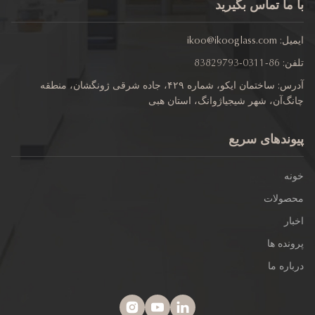
 ما تماس بگیرید
یل:
ikoo@ikooglass.com
ن:
86-0311-83829793
آدرس: ساختمان ایکو، شماره ۴۲۹، جاده شرقی ژونگشان، منطقه
گ‌آن، شهر شیجیاژوانگ، استان هبی
وندهای سریع
نه
صولات
ار
نده ها
اره ما