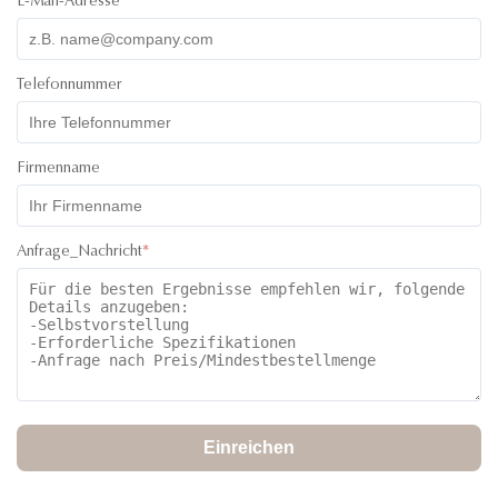
E-Mail-Adresse
*
Daniel Abotsi
D
★
★
★
★
★
Ghana
Nov 2.2025
My Sales Person was Ivan and he couldn’t have done more.
Telefonnummer
He was assistive from the inquiry stage through to the ordering
and the delivery of goods to my agent. I believe he is one
kind that every customer will enjoy dealing with. keep it up
Firmenname
Ivan.
Anfrage_Nachricht
*
Einreichen