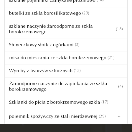
szklane pojemniki zamykane próżniowo
Szklane wyroby spożywcze barwy błękitnej
(14)
Szklane wyroby spożywcze barwy bursztynowej
butelki ze szkła borosilikatowego
(29)
szklane naczynie żaroodporne ze szkła
(18)
borokrzemowego
Słoneczkowy słoik z ogórkami
(3)
misa do mieszania ze szkła borokrzemowego
(21)
Wyroby z tworzyw sztucznych
(13)
Żaroodporne naczynie do zapiekania ze szkła
(4)
borokrzemowego
Szklanki do picia z borokrzemowego szkła
(17)
pojemnik spożywczy ze stali nierdzewnej
(39)
Pojemnik ze stali nierdzewnej do przechowywania