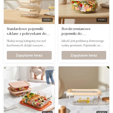
VIDEO
VIDEO
Standardowe pojemniki
Borokrzemianowe
szklane z pokrywkami do
pojemniki do
zamrażarek LFGB dla
przechowywania żywności,
Skaluj swoją kategorię naczyń
Jakość jest podstawą domowego
głównych sprzedawców
które można myć w
kuchennych dzięki naszym
rynku premium. Pojemniki ze
detalicznych i klubów
zmywarce, z opakowaniami
szklanym pojemnikom z
szkła o wysokiej zawartości
członkowskich w USA
gotowymi na półkę dla
certyfikatem LFGB. Idealnie
Zapytanie teraz
borokrzemianu IKOO posiadają
Zapytanie teraz
sprzedawców detalicznych
zaprojektowane na rynek
rygorystyczne certyfikaty FDA,
Big-Box i dostawców usług
amerykański, ich trwałość
LFGB i B Corp, definiujące złoty
przygotowywania posiłków
umożliwiająca przechowywanie
standard bezpiecznego
w zamrażarce spełnia duże
przechowywania żywności.
zapotrzebowanie na
Wyjątkowa odporność na szok
przechowywanie posiłków.
termiczny (wytrzymuje
Niezawodny wybór dla półek
temperatury od -40 ℃ do 560 ℃)
handlowych o dużym natężeniu
ruchu.