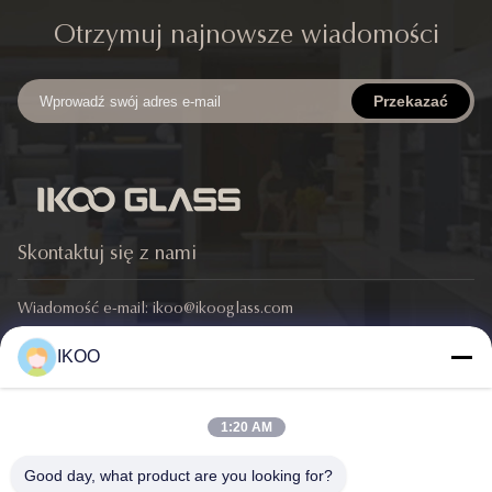
(24)
żywności
Otrzymuj najnowsze wiadomości
Miska do mieszania ze stali nierdzewnej
(5)
Przekazać
Pojemnik do przechowywania żywności z ceramiki
Skontaktuj się z nami
Wiadomość e-mail:
ikoo@ikooglass.com
Telefon:
86-0311-83829793
IKOO
Adres: Budynek IKOO, nr 429, Wschodnia Droga Zhongshan,
Dzielnica Chang'an, Miasto Shijiazhuang, Prowincja Hebei
1:20 AM
Szybkie linki
Good day, what product are you looking for?