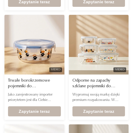
wolnym od BPA. Oferujemy
Zapytanie teraz
wyrafinowany design z etyczną
Zapytanie teraz
Europie
płynne rozwiązania Private Label
produkcją certyfikowaną przez
dostosowane do tożsamości
BSCI, przyciągają kupujących
Twojej marki. Dzięki
dbających o styl, zachowując
opakowaniom gotowym do
jednocześnie najwyższe
spożycia na półce i wysokim
standardy społeczne. Idealny do
standardom bezpieczeństwa
luksusowych półek na przybory
pomagamy wzmocnić Twoją linię
domowe i przybory kuchenne.
naczyń kuchennych i utrzymać
przewagę konkurencyjną.
VIDEO
VIDEO
Trwałe borokrzemowe
Odporne na zapachy
pojemniki do
szklane pojemniki do
przechowywania żywności
przechowywania marki
Jako zarejestrowany importer
Wypromuj swoją markę dzięki
LFGB ze wsparciem
prywatnej z opakowaniem
priorytetem jest dla Ciebie
premium rozpakowaniu. W
posprzedażowym dla
gotowym na prezent dla
płynność odprawy celnej i
konkurencyjnym świecie naczyń
importerów domów
marek E-commerce D2C
zgodność z rynkiem. Nasze
Zapytanie teraz
kuchennych D2C prezentacja jest
Zapytanie teraz
płytowych i handlowych
produkty są w pełni certyfikowane
najważniejsza. Nasze pojemniki
zgodnie z rygorystycznymi
do przechowywania o wysokiej
niemieckimi normami LFGB, co
zawartości borokrzemianu i
zapewnia łatwy dostęp do rynku.
odporne na zapachy są