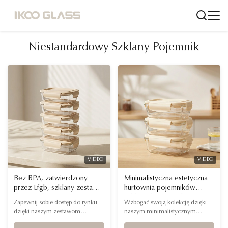
Niestandardowy Szklany Pojemnik
VIDEO
VIDEO
Bez BPA, zatwierdzony
Minimalistyczna estetyczna
przez Lfgb, szklany zestaw
hurtownia pojemników
do przechowywania
szklanych z certyfikatem
Zapewnij sobie dostęp do rynku
Wzbogać swoją kolekcję dzięki
żywności z prywatną
BSCI dla sprzedawców
dzięki naszym zestawom
naszym minimalistycznym
etykietą dla sieci
detalicznych z najwyższej
szklanym z certyfikatem LFGB i
szklanym pojemnikom. Łącząc
supermarketów premium w
półki