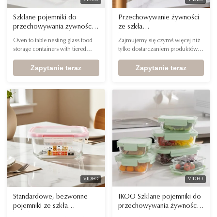
VIDEO
VIDEO
Szklane pojemniki do
Przechowywanie żywności
przechowywania żywności z
ze szkła
piekarnikiem i stołem z
borokrzemianowego
Oven to table nesting glass food
Zajmujemy się czymś więcej niż
warstwowymi rabatami dla
niezawierającego BPA z
storage containers with tiered
tylko dostarczaniem produktów;
dostawców prezentów
wysokiej jakości zdjęciami
discounts for Seasonal Gift &
zapewniamy narzędzia potrzebne
sezonowych i premium
produktów dla regionalnych
Premium Suppliers Name Made
Zapytanie teraz
do zdobycia rynku. Dzięki
Zapytanie teraz
wyłącznych dystrybutorów
By Design-Glass Food Container
naszym gotowym do użycia,
with Christmas Design Color Lid
wysokiej jakości materiałom
color and design can be
marketingowym i profesjonalnej
customized Feature Eco-Friendly,
fotografii możesz skrócić czas
Freezer safe, food safe, Fresh-
wprowadzania produktów na
Keeping, Microwave, ...
rynek i natychmiast zwiększyć
obecność swojej marki.
VIDEO
VIDEO
Standardowe, bezwonne
IKOO Szklane pojemniki do
pojemniki ze szkła
przechowywania żywności z
borokrzemianowego LFGB
czteroma stronami