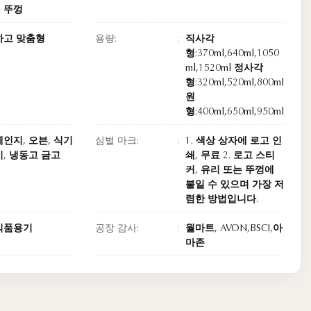
4 뚜껑
하고 맞춤형
용량:
직사각
형:370ml,640ml,1050
ml,1520ml 정사각
형:320ml,520ml,800ml
원
형:400ml,650ml,950ml
인지, 오븐, 식기
심벌 마크:
1. 색상 상자에 로고 인
, 냉동고 금고
쇄, 무료 2. 로고 스티
커, 유리 또는 뚜껑에
붙일 수 있으며 가장 저
렴한 방법입니다.
식품용기
공장 감사:
월마트, AVON,BSCI,아
마존