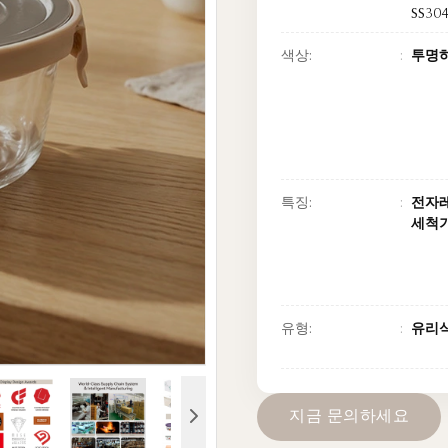
SS30
색상:
투명
특징:
전자레
세척기
유형:
유리
지
금
문
의
하
세
요