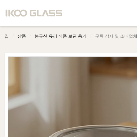
/
/
/
집
상품
붕규산 유리 식품 보관 용기
구독 상자 및 소매업체