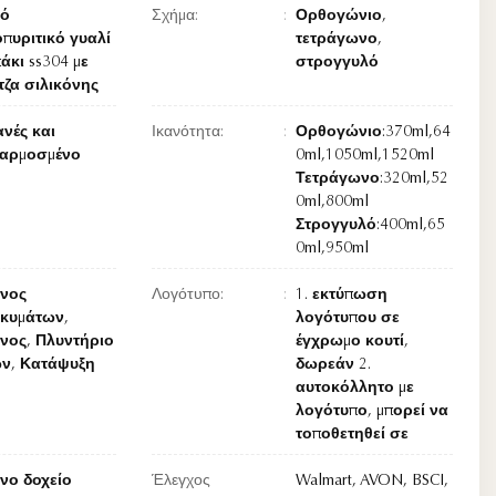
ό
Σχήμα:
Ορθογώνιο,
πυριτικό γυαλί
τετράγωνο,
άκι ss304 με
στρογγυλό
τζα σιλικόνης
νές και
Ικανότητα:
Ορθογώνιο:370ml,64
αρμοσμένο
0ml,1050ml,1520ml
Τετράγωνο:320ml,52
0ml,800ml
Στρογγυλό:400ml,65
0ml,950ml
νος
Λογότυπο:
1. εκτύπωση
οκυμάτων,
λογότυπου σε
νος, Πλυντήριο
έγχρωμο κουτί,
ων, Κατάψυξη
δωρεάν 2.
αυτοκόλλητο με
λογότυπο, μπορεί να
τοποθετηθεί σε
νο δοχείο
Έλεγχος
Walmart, AVON, BSCI,