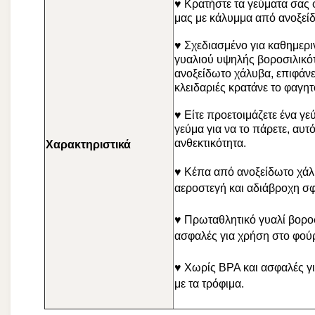
♥ Κρατήστε τα γεύματα σας 
μας με κάλυμμα από ανοξείδ
♥ Σχεδιασμένο για καθημεριν
γυαλιού υψηλής βοροσιλικό
ανοξείδωτο χάλυβα, επιφάνε
κλειδαριές κρατάνε το φαγη
♥ Είτε προετοιμάζετε ένα γε
γεύμα για να το πάρετε, αυτ
ανθεκτικότητα.
Χαρακτηριστικά
♥ Κέπα από ανοξείδωτο χάλυ
αεροστεγή και αδιάβροχη σ
♥ Πρωταθλητικό γυαλί βοροσι
ασφαλές για χρήση στο φούρ
♥ Χωρίς BPA και ασφαλές γι
με τα τρόφιμα.