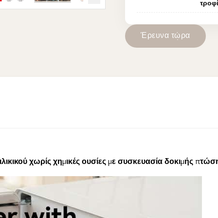
τροφ
Έ
ρ
ε
υ
ν
α
τ
ώ
ρ
α
ικικού χωρίς χημικές ουσίες με συσκευασία δοκιμής πτώσ