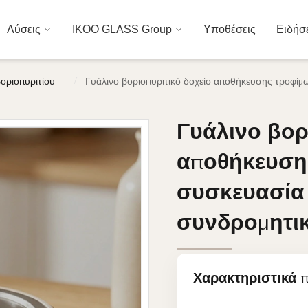
Λύσεις
IKOO GLASS Group
Υποθέσεις
Ειδήσ
/
οριοπυριτίου
Γυάλινο βοριοπυριτικό δοχείο αποθήκευσης τροφίμω
Γυάλινο βορ
Γυάλινο βορ
αποθήκευσης
αποθήκευσης
συσκευασία 
συσκευασία 
συνδρομητικ
συνδρομητικ
Χαρακτηριστικά 