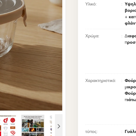
Υλικό:
Υψηλ
βοριο
+ καπ
φλάν
Χρώμα:
Διαφα
προσ
Χαρακτηριστικό:
Φούρ
μικρ
Φούρ
πιάτ
τύπος:
Γυάλι