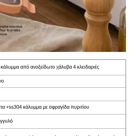
 κάλυμμα από ανοξείδωτο χάλυβα 4 κλειδαριές
νο
τα +
ss304 κάλυμμα με σφραγίδα πυριτίου
ογγυλό