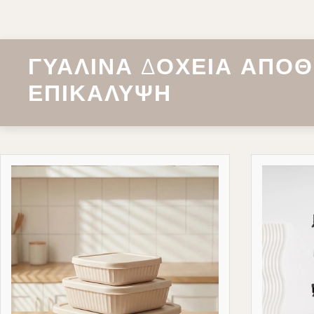
βοηθάμε ν
σας σκευώ
ανταγωνισ
ΓΥΆΛΙΝΑ ΔΟΧΕΊΑ ΑΠΟ
ΕΠΙΚΆΛΥΨΗ