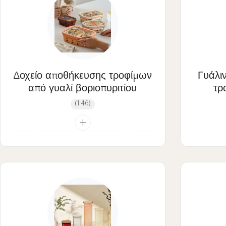
Δοχείο αποθήκευσης τροφίμων
Γυάλι
από γυαλί βοριοπυριτίου
τρ
(146)
+
Γυάλινο δοχείο με καπάκι
Δροσερό Γυάλινο Δοχείο με Κλείδωμα
4 Κλειδωμένο γυάλινο δοχείο
Απλό δοχείο από γυαλί με κάλυμμα
Γυάλινο Δοχείο με Καπάκι από Οικολογικό
Ξύλο
καλαθάκι με φαγητό γυαλιού