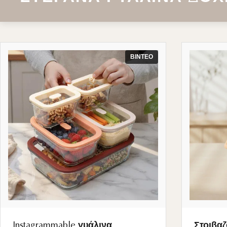
ΒΊΝΤΕΟ
Instagrammable γυάλινα
Στοιβαζ