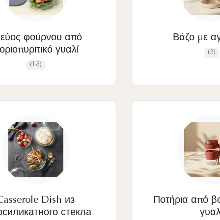
κεύος φούρνου από
Βάζο με α
οριοπυριτικό γυαλί
(3)
(18)
Casserole Dish из
Ποτήρια από βο
осиликатного стекла
γυαλ