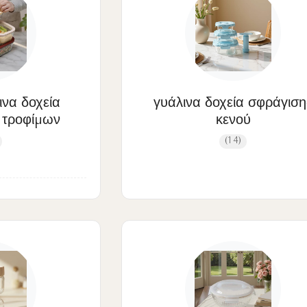
ινα δοχεία
γυάλινα δοχεία σφράγιση
 τροφίμων
κενού
(14)
ίμων σε Χρώμα
άζ
ίμων χρώματος
άρι