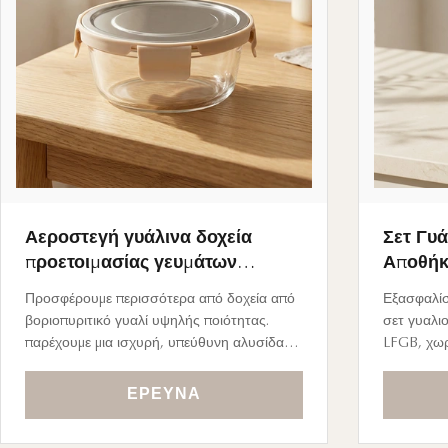
Αεροστεγή γυάλινα δοχεία
Σετ Γυ
προετοιμασίας γευμάτων
Αποθήκ
DGCCRF με τιμή έγκαιρης
BPA, Εγ
Προσφέρουμε περισσότερα από δοχεία από
Εξασφαλίσ
παράδοσης για κορυφαίες
Ιδιωτικ
βοριοπυριτικό γυαλί υψηλής ποιότητας.
σετ γυαλι
επωνυμίες κουζίνας
Ευρωπα
παρέχουμε μια ισχυρή, υπεύθυνη αλυσίδα
LFGB, χωρ
Μάρκετ
εφοδιασμού που ευθυγραμμίζεται με τη
απρόσκοπτ
δέσμευση της επωνυμίας σας για
προσαρμοσ
ΈΡΕΥΝΑ
βιωσιμότητα.
επωνυμίας
ράφια και