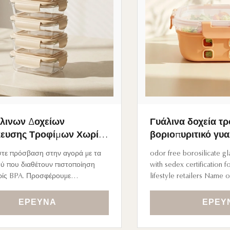
άλινων Δοχείων
Γυάλινα δοχεία τ
ευσης Τροφίμων Χωρίς
βοριοπυριτικό γυα
κεκριμένο κατά LFGB, με
με πιστοποίηση se
τε πρόσβαση στην αγορά με τα
odor free borosilicate gl
ή Ετικέτα για Premium
premium λιανοπωλ
ού που διαθέτουν πιστοποίηση
with sedex certification
ϊκές Αλυσίδες Σούπερ
και lifestyle
ίς BPA. Προσφέρουμε
lifestyle retailers Name 
ες λύσεις Private Label
borosilicate glass food c
μένες στην ταυτότητα της
sedex certification for 
ΈΡΕΥΝΑ
ΈΡΕΥ
 σας. Με συσκευασίες έτοιμες για
lifestyle retailers Color 
 υψηλά πρότυπα ασφαλείας, σας
customizable Application