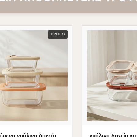
ΒΊΝΤΕΟ
όμενο γυάλινο δοχείο
γυάλινα δοχεία κα