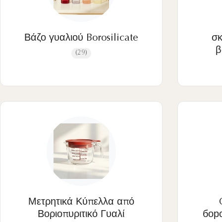
Γυάλινο Δοχείο με Ανοξείδωτο Καπάκι
Μίνι Γυάλινο Δοχείο Τροφίμων
Προσαρμοσμένο γυάλινο δοχείο
Βάζο γυαλιού Borosilicate
σ
β
(29)
Μετρητικά Κύπελλα από
Βοριοπυριτικό Γυαλί
бор