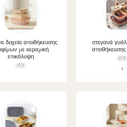
να δοχεία αποθήκευσης
στεγανά γυάλ
οφίμων με κεραμική
αποθήκευσης
επικάλυψη
(23)
(12)
+
Γυάλινα Σκεύη Τροφ
Τιρκου
Γυάλινα σκεύη τροφ
κεχριμπ