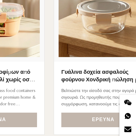
ροφίμων από
Γυάλινα δοχεία ασφαλούς
λί χωρίς οσμή
φούρνου Χονδρική πώληση 
dex για
υπεύθυνη αλυσίδα εφοδιασμ
ass food containers
Βελτιώστε την είσοδό σας στην αγορά 
ητές σπιτιών
για τοπικούς διανομείς λιανι
 for premium home &
σιγουριά. Ως προμηθευτής που εστιάζει
odor free
συμμόρφωση, κατανοούμε τις αυστηρέ
ontainers with
διαδικασίες ελέγχου που απαιτούνται απ
premium home &
μεγάλες αλυσίδες λιανικής.
ΝΑ
ΈΡΕΥΝΑ
Transparent and
 Safe in microwave,