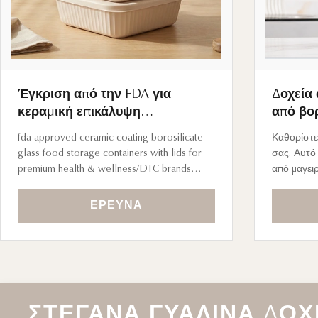
Έγκριση από την FDA για
Δοχεία
κεραμική επικάλυψη
από βορ
βροσιλικωμένου γυαλιού
φθαλικέ
fda approved ceramic coating borosilicate
Καθορίστε
Συσκευάσματα αποθήκευσης
πιστοπο
glass food storage containers with lids for
σας. Αυτό 
τροφίμων με κάλυμμα για
Lifesty
premium health & wellness/DTC brands
από μαγει
premium brands υγείας και
Name fda approved ceramic coating
μινιμαλιστ
ευεξίας / DTC
borosilicate glass food storage containers
Συνδυάζον
ΈΡΕΥΝΑ
with lids for premium health & wellness/DTC
αντικολλη
brands Container Material High borosilicate
κρυστάλλι
glass with ...
υψηλής πε
ΣΤΕΓΑΝΆ ΓΥΆΛΙΝΑ ΔΟ