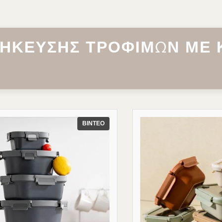
α ενισχύσετε τη σειρά μαγειρικών
oven, ...
ν και να διατηρήσετε ένα
τικό πλεονέκτημα.
ΘΉΚΕΥΣΗΣ ΤΡΟΦΊΜΩΝ ΜΕ 
ΒΊΝΤΕΟ