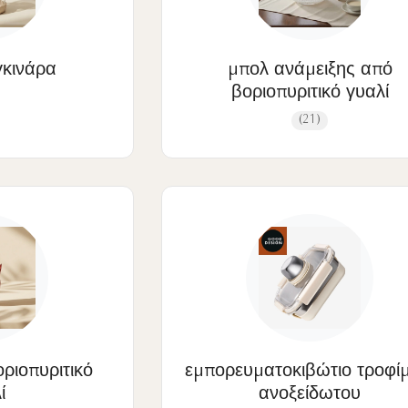
γκινάρα
μπολ ανάμειξης από
βοριοπυριτικό γυαλί
(21)
ριοπυριτικό
εμπορευματοκιβώτιο τροφί
ί
ανοξείδωτου