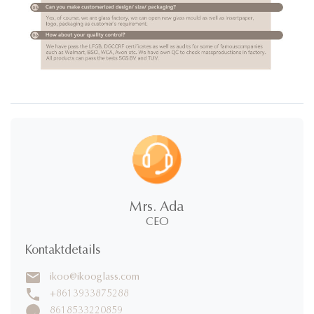
Mrs. Ada
CEO
Kontaktdetails
ikoo@ikooglass.com
+8613933875288
8618533220859