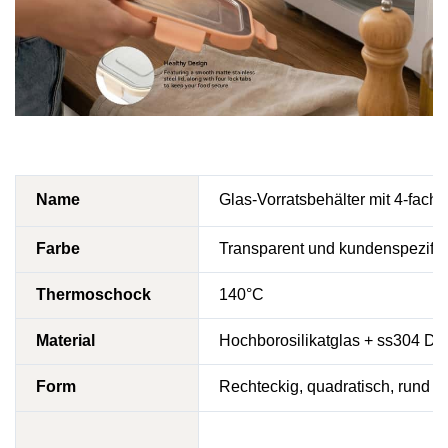
Name
Glas-Vorratsbehälter mit 4-fach 
Farbe
Transparent und kundenspezifis
Thermoschock
140°C
Material
Hochborosilikatglas +
ss304 Dec
Form
Rechteckig, quadratisch, rund