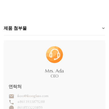
제품 첨부물
food container with ice pack.pdf
Mrs. Ada
CEO
연락처
ikoo@ikooglass.com
+8613933875288
8618533220859