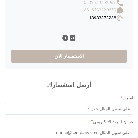
+8613933875288
8618533220859
13933875288
الاستفسار الآن
أرسل استفسارك
مك
*
ان البريد الإلكتروني
*