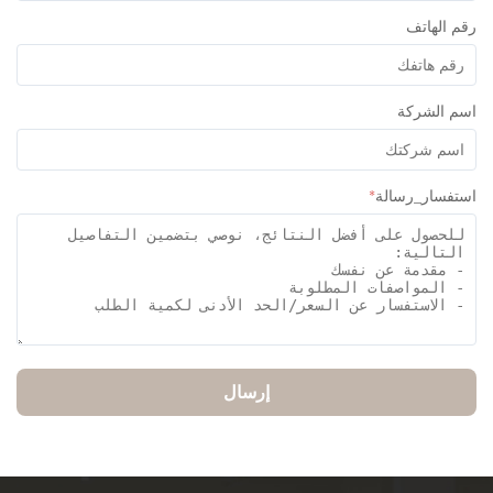
 الهاتف
 الشركة
فسار_رسالة
*
إرسال