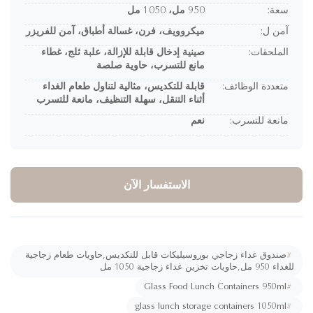
سعة:
950 مل، 1050 مل
آمن ل:
ميكروويف، فرن، غسالة أطباق، آمن للفريزر
الملحقات:
صينية إدخال قابلة للإزالة، علبة ثلج، غطاء
مانع للتسرب، حاوية صلصة
متعددة الوظائف:
قابلة للتكديس، مثالية لتناول طعام الغداء
أثناء التنقل، سهلة التنظيف، مانعة للتسرب
مانعة للتسرب:
نعم
الاستفسار الآن
#
صندوق غداء زجاجي بوروسيليكات قابل للتكديس,حاويات طعام زجاجية
اء 950 مل,حاويات تخزين غداء زجاجية 1050 مل
Glass Food Lunch Containers 950ml
#
glass lunch storage containers 1050ml
#