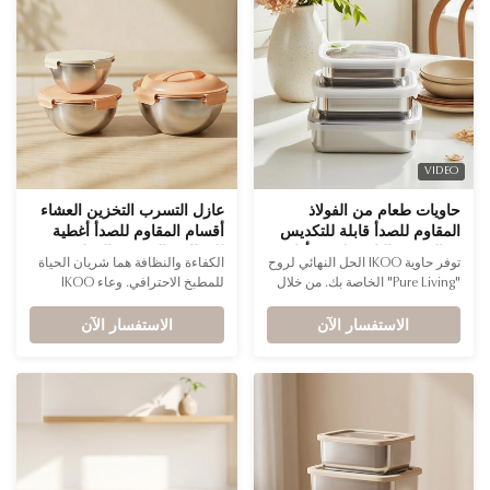
Rectangular,Square,Round Usage
include 260 ml, 820 ml, 1200
Great for meal prep, food ...
ml, and 1930 ...
VIDEO
حاويات طعام من الفولاذ
عازل التسرب التخزين العشاء
المقاوم للصدأ قابلة للتكديس
أقسام المقاوم للصدأ أغطية
وخالية من البلاستيك مع أداء
للمطاعم المهنية / المطبخ
توفر حاوية IKOO الحل النهائي لروح
الكفاءة والنظافة هما شريان الحياة
عالٍ لعلامات البيع بالتجزئة
المركزي
"Pure Living" الخاصة بك. من خلال
للمطبخ الاحترافي. وعاء IKOO
المهتمة بالصحة
استبدال البلاستيك بمزيج أصلي من
مصنوع من الفولاذ المقاوم للصدأ
الاستفسار الآن
الفولاذ المقاوم للصدأ بدرجة 316
الاستفسار الآن
بدرجة احترافية، وقد تم تصميمه
الطبي والسيليكون الآمن على
ليتحمل متطلبات التردد العالي
الأغذية، فإننا نحمي سلامة كل مكون.
للتبريد وإعداد الوجبات والخدمة.