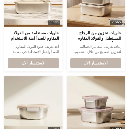
VIDEO
VIDEO
حاويات تخزين من الزجاج
حاويات مستدامة من الفولاذ
المستطيل والفولاذ المقاوم
المقاوم للصدأ آمنة للاستخدام
للصدأ ذات تصميم بسيط
في الميكروويف مستطيلة
إعادة تعريف المعايير الجمالية
أعد تعريف حدود الفولاذ المقاوم
وحديث من الدرجة الممتازة
الشكل مع تصميم قابل
لتخزين المطبخ من خلال التصميم.
للصدأ واجعل الاستدامة في مقدمة
لتجار التجزئة في مجال المنازل
للتكديس من أجل العلامات
تمزج هذه الحاوية المصنوعة من
مجموعة منتجاتك. إن حاوياتنا
والمطابخ الراقية
التجارية المستدامة DTC
الاستفسار الآن
الزجاج والفولاذ المقاوم للصدأ
الاستفسار الآن
المصنوعة من الفولاذ المقاوم للصدأ
بسلاسة بين التصميم البسيط والمواد
الآمنة للاستخدام في الميكروويف
المتميزة.
هي البيان النهائي للحياة الصديقة
للبيئة.