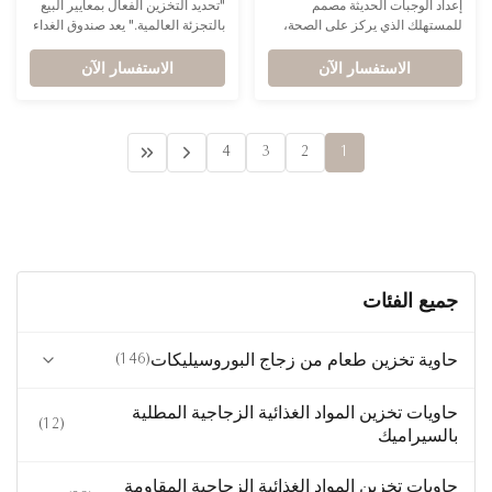
إعداد الوجبات الحديثة مصمم
"تحديد التخزين الفعال بمعايير البيع
الأدنى الحديث لعلامات تجارية
بالتجزئة العالمية والمحلات
للمستهلك الذي يركز على الصحة،
بالتجزئة العالمية." يعد صندوق الغداء
نمط الحياة والصحة
التجارية الكبرى
حاوياتنا الأنيقة المصنوعة من الفولاذ
المصنوع من الفولاذ المقاوم للصدأ
الاستفسار الآن
المقاوم للصدأ تجعل إعداد الوجبات
الاستفسار الآن
القابل للتكديس من IKOO حلاً
سهلاً. معتمدة من إدارة الغذاء والدواء
قياسيًا مصممًا لتجار التجزئة
الأمريكية وقابلة للتكديس بشكل
العالميين والعلامات التجارية
مريح، فهي توفر مظهرًا متميزًا يعزز
المنزلية المتميزة.
التزام علامتك التجارية بالنقاء
4
3
2
1
والراحة العصرية.
جميع الفئات
حاوية تخزين طعام من زجاج البوروسيليكات
(146)
(19)
حاوية بغطاء زجاجي
حاويات تخزين المواد الغذائية الزجاجية المطلية
(12)
بالسيراميك
(23)
حاوية زجاجية ذات قفل بارد
حاويات تخزين المواد الغذائية الزجاجية المقاومة