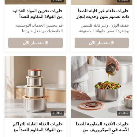
VIDEO
VIDEO
حاويات طعام غير قابلة للصدأ
حاويات تخزين المواد الغذائية
ذات تصميم متين وحديث لتجار
من الفولاذ المقاوم للصدأ
التجزئة في الهواء الطلق
بتصميم متداخل FDA/LFGB
خفيفة الوزن، وغير قابلة للتدمير،
قم بتحسين الخدمات اللوجستية
والمغامرات
مع شعار قابل للتخصيص
وجاهزة للسفر. حاوياتنا المصنوعة
الخاصة بك من خلال حاوياتنا
لخدمات الطعام B2B وتقديم
من الفولاذ المقاوم للصدأ هي الترقية
المتداخلة المصنوعة من الفولاذ
الطعام للشركات
الاستفسار الآن
النهائية لعشاق الهواء الطلق. متين
الاستفسار الآن
المقاوم للصدأ. معتمدة من إدارة
بما فيه الكفاية للحياة البرية، ولكنه
الغذاء والدواء الأمريكية/LFGB
أنيق بما فيه الكفاية لتناول الطعام
للسلامة، كما أن تصميمها الموفر
العصري - الحل المثالي المحمول
للمساحة يقلل بشكل كبير من
لكل مغامرة.
تكاليف التخزين. الحل النهائي المتين
والاحترافي للاستخدام التجاري
بكميات كبيرة.
VIDEO
VIDEO
حاويات الأغذية المقاومة للصدأ
حاويات الغداء القابلة للتراكم
الآمنة في الميكروويف من
من الفولاذ المقاوم للصدأ مع
الدرجة الأولى مع تصميم الحد
شهادات FDA لسلسلة البيع