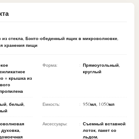
кта
 из стекла
,
Бэнто-обеденный ящик в микроволновке
,
ля хранения пищи
кое
Форма:
Прямоугольный,
силикатное
круглый
ло + крышка из
вого
пропилена
ый, белый,
Емкость:
950мл, 1050мл
ный
оволновая
Аксессуары:
Съемный вставной
 духовка,
лоток, пакет со
домоечная
льдом,