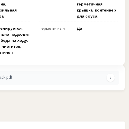
на,
герметичная
зильная
крышка, контейнер
ра.
для соуса.
елируется,
Герметичный:
Да
льно подходит
обеда на ходу,
 чистится,
етичен
ack.pdf
↓