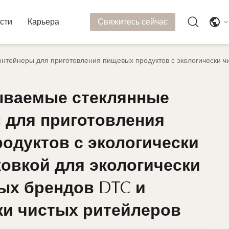
сти
Карьера
Свяжитесь сейчас
тейнеры для приготовления пищевых продуктов с экологически чис
ываемые стеклянные
ываемые стеклянные
 для приготовления
 для приготовления
одуктов с экологически
одуктов с экологически
ковкой для экологически
ковкой для экологически
ых брендов DTC и
ых брендов DTC и
ки чистых ритейлеров
ки чистых ритейлеров