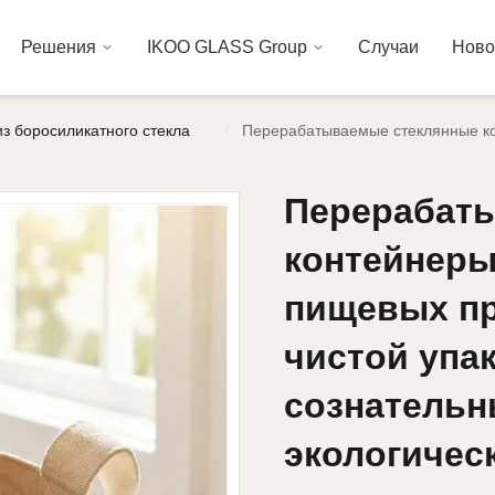
Решения
IKOO GLASS Group
Случаи
Ново
/
из боросиликатного стекла
Перерабатываемые стеклянные кон
Перерабат
Перерабат
контейнеры
контейнеры
пищевых пр
пищевых пр
чистой упа
чистой упа
сознательн
сознательн
экологичес
экологичес