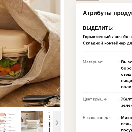
Атрибуты проду
ВЫДЕЛИТЬ:
Герметичный ланч-бокс
Складной контейнер д
Материал:
Высо
боро
стек
пище
поли
Цвет крышки:
Желт
зеле
Безопасно для:
Микр
печь,
посу