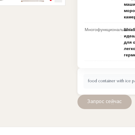
маши
моро
каме
Многофункциональный:
Штаб
идеа
для 
легко
герм
food container with ice p
З
а
п
р
о
с
с
е
й
ч
а
с