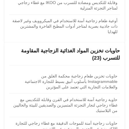
وقابلة للتكديس ومضادة للتسرب من IKOO مع غطاء زجاجي
لمتاجر التجزئة المنزلية
أوعية طعام زجاجية آمنة للاستخدام في الميكروويف وغير لاصقة
ذات جاذبية بصرية لمتاجر أدوات المطبخ الفاخرة والمشترين
للهدايا
حاويات تخزين المواد الغذائية الزجاجية المقاومة
للتسرب (23)
حاويات تخزين طعام زجاجية محكمة الغلق من
Instagrammable بأسلوب أنيق بسيط للتجارة الاجتماعية
والعلامات التجارية التي تعتمد على المؤثرين
حاوية زجاجية آمنة للاستخدام في الفرن وقابلة للتكديس مع
غطاء زجاجي لتجار التجزئة المتميزين والصديقين للبيئة والخاليين
من البلاستيك
حاويات زجاجية آمنة للموجات الدقيقة مع غطاء زجاجي للتجارة
الإلكترونية عبر الحدود والموزعين عبر الإنترنت