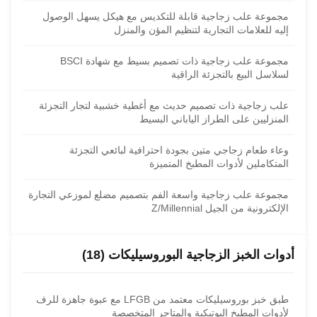
مجموعة علب زجاجية قابلة للتكديس مع هيكل يسهل الوصول
إليه للعلامات التجارية لتنظيم المؤن والمنزل
مجموعة علب زجاجية ذات تصميم بسيط مع شهادة BSCI
لسلاسل البيع بالتجزئة الراقية
علب زجاجية ذات تصميم حديث مع أغطية خشبية لتجار التجزئة
المنزليين على الطراز الياباني البسيط
وعاء طعام زجاجي متين بجودة احترافية لبائعي التجزئة
المتكاملين لأدوات المطبخ المتميزة
مجموعة علب زجاجية واسعة الفم بتصميم مضلع لموزعي التجارة
الإلكترونية من الجيل Z/Millennial
أدوات الخبز الزجاجية البوروسيليكات (18)
طبق خبز بوروسيليكات معتمد من LFGB مع عبوة جاهزة للرف
لأدوات المطبخ البوتيكية والمتاجر المتخصصة