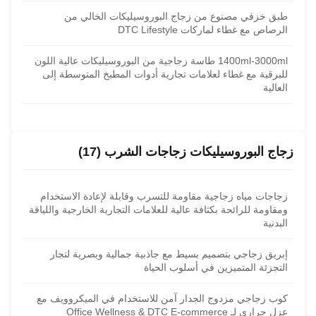
طبق خزفي مصنوع من زجاج البوروسيليكات الخالي من
الرصاص مع غطاء لماركات DTC Lifestyle
1400ml-3000ml طاسة زجاجية من البوروسيليكات عالية اللون
للبرقية مع غطاء لعلامات تجارية أدوات المطبخ المتوسطة إلى
العالية
زجاج البوروسيليكات زجاجات الشرب (17)
زجاجات مياه زجاجية مقاومة للتسرب وقابلة لإعادة الاستخدام
ومقاومة للرائحة بكثافة عالية للعلامات التجارية الخارجية واللياقة
البدنية
إبريق زجاجي بتصميم بسيط مع جاذبية جمالية وبصرية لتجار
التجزئة المتميزين في أسلوب الحياة
كوب زجاجي مزدوج الجدار آمن للاستخدام في الميكروويف مع
عزل حراري لـ Office Wellness & DTC E-commerce