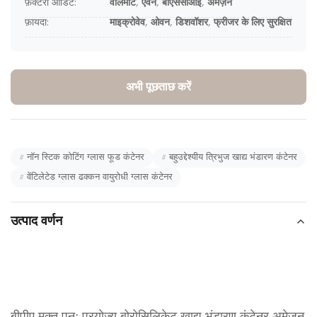
फ़ैक्टरी ऑडिट:
वॉलमार्ट, एवन, बीएससीआई, अमेज़ॅन
फ़ायदा:
माइक्रोवेव, ओवन, डिशवॉशर, फ्रीजर के लिए सुरक्षित
अभी पूछताछ करें
#
नॉन स्टिक कोटिंग ग्लास फूड कंटेनर
#
बहुउद्देश्यीय त्रिभुज खाद्य भंडारण कंटेनर
#
वेंटिलेटेड ग्लास ढक्कन वायुरोधी ग्लास कंटेनर
उत्पाद वर्णन