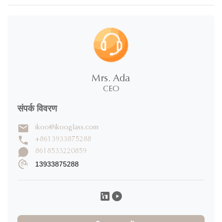
5.0
★
★
★
★
★
5 सितारे
100%
Mrs. Ada
4 सितारे
0%
CEO
3 सितारे
0%
2 सितारे
0%
संपर्क विवरण
1 सितारे
0%
ikoo@ikooglass.com
समीक्षा लिखें
+8613933875288
8618533220859
13933875288
Takato Mizoguchi
T
★
★
★
★
★
Japan
Nov 19.2025
製品の品質が非常に優れ、希望するデザイン要素を加えら
れ、デザイナーのサービスに感謝します。