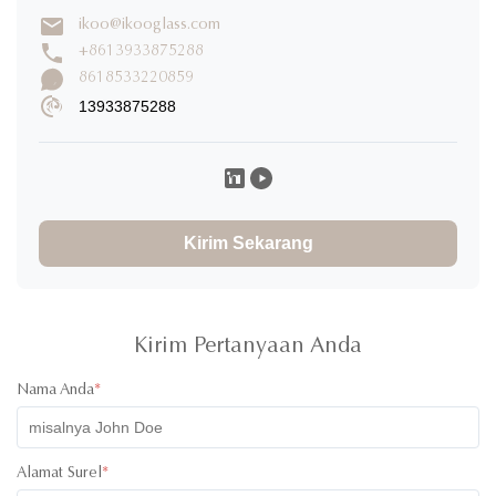
ikoo@ikooglass.com
Menulis Tinjauan
+8613933875288
8618533220859
13933875288
Takato Mizoguchi
T
★
★
★
★
★
Japan
Nov 19.2025
製品の品質が非常に優れ、希望するデザイン要素を加えら
れ、デザイナーのサービスに感謝します。
Kirim Sekarang
Kirim Pertanyaan Anda
Nama Anda
*
Alamat Surel
*