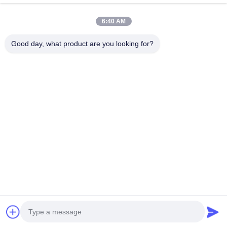
Chang'an, Kota Shijiazhuang, Provinsi Hebei
6:40 AM
Tautan Cepat
Good day, what product are you looking for?
Rumah
Produk
Berita
kasus
Tentang Kami
© 2025-2026 Shijiazhuang Far East Import & Export Trading Co., Ltd.
Semua. Semua hak dilindungi.