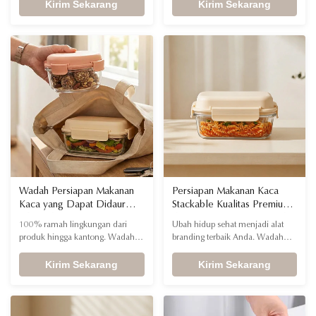
menggunakan bahan lembam
Kirim Sekarang
yang dirancang untuk daya tahan
Kirim Sekarang
untuk menghilangkan risiko
maksimum dan efisiensi
pencucian bahan kimia.
operasional. Dengan lebih dari
Pertahankan rasa autentik setiap
695 paten dan keandalan rantai
hidangan, berikan jaminan
pasokan yang kuat
kualitas terbaik untuk merek Anda
yang berfokus pada kesehatan.
Wadah Persiapan Makanan
Persiapan Makanan Kaca
Kaca yang Dapat Didaur
Stackable Kualitas Premium
Ulang dengan Kemasan
dengan Kemasan Siap Kado
100% ramah lingkungan dari
Ubah hidup sehat menjadi alat
Berkelanjutan untuk Merek
untuk Agen Hadiah & Promo
produk hingga kantong. Wadah
branding terbaik Anda. Wadah
DTC & Pengecer Ramah
Perusahaan
kaca kami yang dapat didaur
kaca kami yang dapat ditumpuk
Lingkungan yang Sadar
ulang memiliki kemasan ramah
Kirim Sekarang
hadir dalam kemasan premium
Kirim Sekarang
Lingkungan
lingkungan bersertifikat, yang
yang siap untuk dijadikan hadiah
memenuhi kriteria ESG yang
—sempurna untuk program
ketat. Solusi tanpa plastik terbaik
kesehatan perusahaan dan hadiah
untuk menyelaraskan dengan
promosi mewah. Tahan lama,