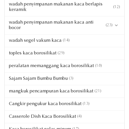
wadah penyimpanan makanan kaca berlapis
(12)
keramik
wadah penyimpanan makanan kaca anti
(23)
bocor
wadah segel vakum kaca
Pakaian Kaca Makanan Warna Biru
(14)
Peralatan Gelas Makanan Warna Amber
toples kaca borosilikat
(29)
peralatan memanggang kaca borosilikat
(18)
Sajam Sajam Bumbu Bumbu
(3)
mangkuk pencampuran kaca borosilikat
(21)
Cangkir pengukur kaca borosilikat
(13)
Casserole Dish Kaca Borosilikat
(4)