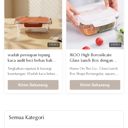
standar ritel ramah lingkungan
penuh gaya, dan siap
dan memenangkan konsumen
memberikan kesan.
yang sadar lingkungan.
VIDEO
VIDEO
wadah persiapan tepung
IKOO High Borosilicate
kaca audit bsci bebas bahan
Glass Lunch Box dengan
kimia dengan kemasan uji
tutup anti bocor dan
Tingkatkan reputasi & kurangi
Name On The Go - Glass Lunch
jatuh untuk Merek Gaya
Microwave Safe Food
keuntungan. Wadah kaca bebas
Box Shape Rectangular, square,
Hidup DTC yang Berfokus
Storage Container
bahan kimia kami memastikan
round Capacity Multiple capacities
pada Posisi Premium
pengalaman kesehatan premium.
Kirim Sekarang
are available Material High
Kirim Sekarang
Dengan pengemasan uji jatuh
borosilicate glass + Food-grade PP
yang ahli, kami menghilangkan
lid, silicone ring Feature Safely
kerusakan saat transit—
used in Microwave, Oven,
melindungi margin Anda dan
Dishwasher and Freezer ♥ This
memastikan produk Anda tiba
high borosilicate glass lunch box
dengan gaya.
is designed for ...
Semua Kategori