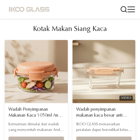
Kotak Makan Siang Kaca
VIDEO
Wadah Penyimpanan
Wadah penyimpanan
Makanan Kaca 1050ml Anti
makanan kaca besar anti
Bocor dengan Tutup Kaca
bocor dengan logo khusus
Kemurnian dimulai dari wadah
IKOO GLASS menawarkan
untuk Merek DTC yang
untuk Pemasok Layanan
yang menyentuh makanan Anda.
peralatan dapur borosilikat kelas
Sadar Kesehatan
Makanan & Peralatan Dapur
Koleksi seluruh kaca IKOO
komersial, bersertifikat FDA/LFGB