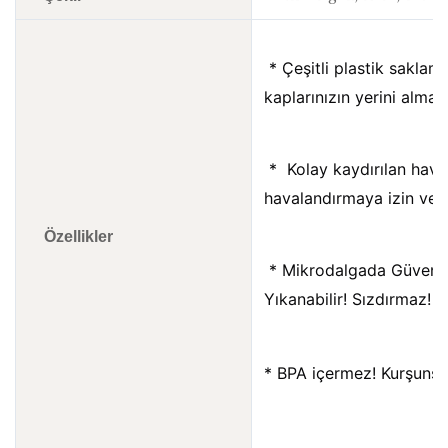
 * Çeşitli plastik saklama kaplarınızın ve plastik paket servis 
kaplarınızın yerini almak 
 * 
 Kolay kaydırılan hav
havalandırmaya izin verm
Özellikler
 *
 Mikrodalgada Güvenli
Yıkanabilir! Sızdırmaz!
* BPA içermez! Kurşunsu