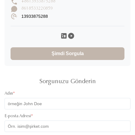
1
+8613933875288
0%
yıldızlar
8618533220859
13933875288
Yorum Yazın
Takato Mizoguchi
T
★
★
★
★
★
Japan
Nov 19.2025
Şimdi Sorgula
製品の品質が非常に優れ、希望するデザイン要素を加えら
れ、デザイナーのサービスに感謝します。
Sorgunuzu Gönderin
Adın
*
E-posta Adresi
*