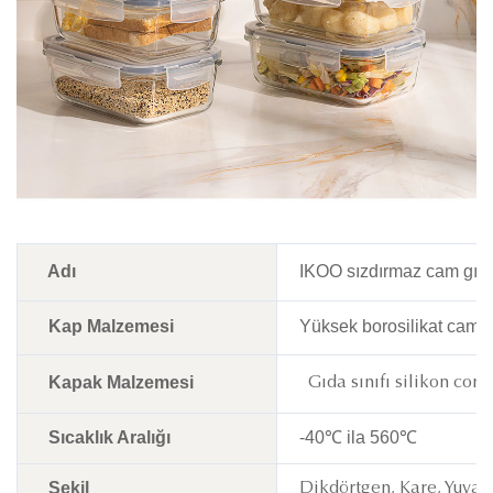
Adı
IKOO sızdırmaz cam gıda
Kap Malzemesi
Yüksek borosilikat cam
Kapak Malzemesi
Gıda sınıfı silikon conta
Sıcaklık Aralığı
-40℃ ila 560℃
Şekil
Dikdörtgen, Kare, Yuvar