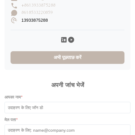
+8613933875288
8618533220859
13933875288
अभी पूछताछ करें
अपनी जांच भेजें
आपका नाम
*
मेल पता
*