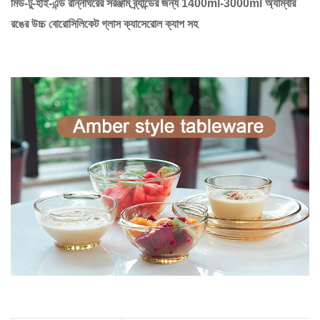
মিড-টু-হাই-এন্ড রান্নাঘরের সরঞ্জাম ব্র্যান্ডের জন্য 1400ml-3000ml অ্যাম্বার
রঙের উচ্চ বোরোসিলিকেট গ্লাস ক্যাসেরোল ক্যাপ সহ