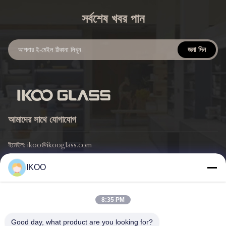
সর্বশেষ খবর পান
জমা দিন
আমাদের সাথে যোগাযোগ
ইমেইল:
ikoo@ikooglass.com
ফোন:
86-0311-83829793
IKOO
ঠিকানা: আইকেওও বিল্ডিং, ৪২৯ ঝংশান ইস্ট রোড, চাংআন জেলা, শিজিয়াজুয়াং শহর, হেবেই
প্রদেশ
8:35 PM
গুরুত্বপূর্ণ সংযোগ
Good day, what product are you looking for?