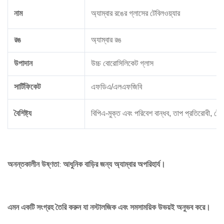
নাম
অ্যাম্বার রঙের গ্লাসের টেবিলওয়্যার
রঙ
অ্যাম্বার রঙ
উপাদান
উচ্চ বোরোসিলিকেট গ্লাস
সার্টিফিকেট
এফডিএ/এলএফজিবি
বৈশিষ্ট্য
বিপিএ-মুক্ত এবং পরিবেশ বান্ধব, তাপ প্রতিরোধী, টেক
অনন্তকালীন উষ্ণতা: আধুনিক বাড়ির জন্য অ্যাম্বার অপরিহার্য।
এমন একটি সংগ্রহ তৈরি করুন যা নস্টালজিক এবং সমসাময়িক উভয়ই অনুভব করে।