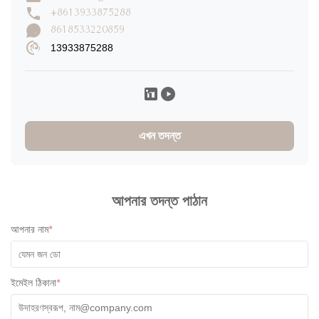
+8613933875288
8618533220859
13933875288
এখন তদন্ত
আপনার তদন্ত পাঠান
আপনার নাম
*
ইমেইল ঠিকানা
*