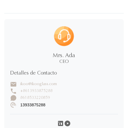
Mrs. Ada
CEO
Detalles de Contacto
ikoo@ikooglass.com
+8613933875288
8618533220859
13933875288