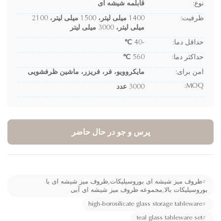
نوع:
قابلمه شیشه ای
ظرفیت:
1400 میلی لیتر، 1500 میلی لیتر، 2100
میلی لیتر، 3000 میلی لیتر
حداقل دما:
-40 ℃
حداکثر دما:
560 ℃
امن برای:
مایکروویو، فر، فریزر، ماشین ظرفشویی
MOQ:
3000 عدد
پرس و جو در حال حاضر
#
ظروف میز شیشه ای بوروسیلیکات,ظروف میز شیشه ای با
وروسیلیکات بالا,مجموعه ظروف میز شیشه ای آبی
high-borosilicate glass storage tableware
#
teal glass tableware set
#