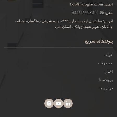
یل:
ikoo@ikooglass.com
ن:
86-0311-83829793
آدرس: ساختمان ایکو، شماره ۴۲۹، جاده شرقی ژونگشان، منطقه
گ‌آن، شهر شیجیاژوانگ، استان هبی
وندهای سریع
نه
صولات
ار
نده ها
اره ما