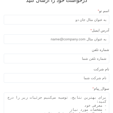
درخواست خود را ارسال کنید
 تو
*
س ایمیل
*
ره تلفن
م شرکت
ل_پیام
*