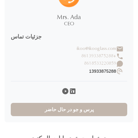
Mrs. Ada
CEO
جزئیات تماس
ikoo@ikooglass.com
+8613933875288
8618533220859
13933875288
پرس و جو در حال حاضر