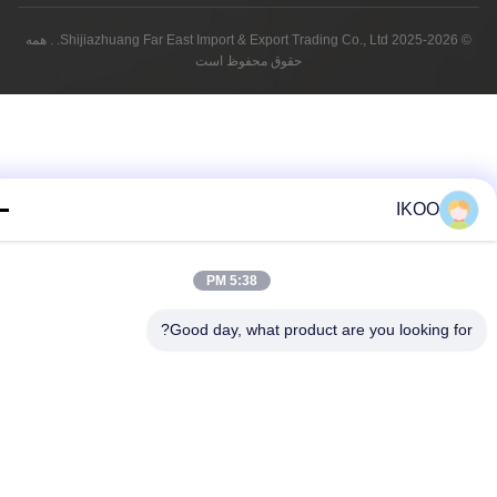
© 2025-2026 Shijiazhuang Far East Import & Export Trading Co., Ltd. . همه
حقوق محفوظ است
IKOO
5:38 PM
Good day, what product are you looking fo