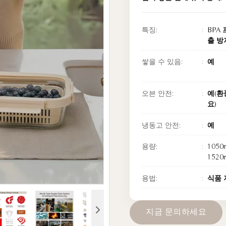
특징:
BPA
출 방
쌓을 수 있음:
예
오븐 안전:
예(환
요)
냉동고 안전:
예
용량:
1050m
1520
용법:
식품 
지
금
문
의
하
세
요