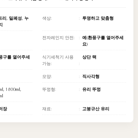
 프리, 밀폐성, 누
색상:
투명하고 맞춤형
지
전자레인지 안전:
예(환풍구를 열어주세
요)
풍구를 열어주세
식기세척기 사용
상단 랙
가능:
모양:
직사각형
l, 1800ml,
뚜껑형:
유리 뚜껑
ml
저장
재료:
고붕규산 유리