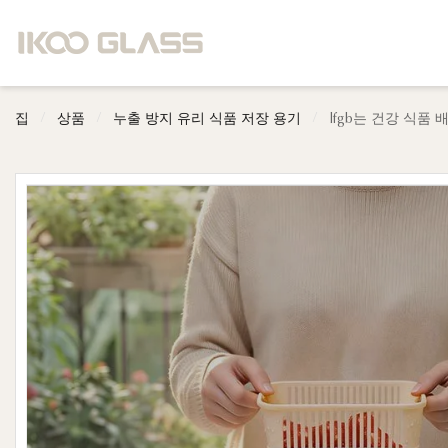
/
/
/
집
상품
누출 방지 유리 식품 저장 용기
lfgb는 건강 식품