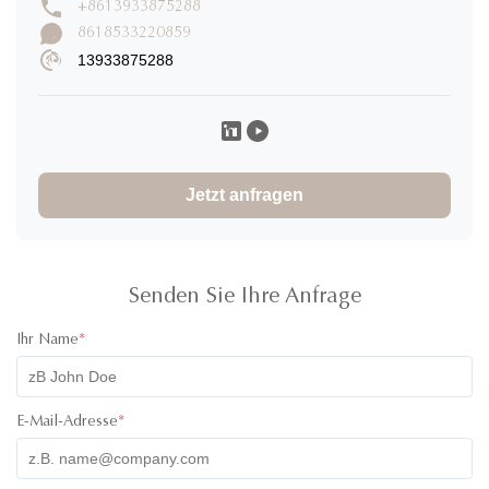
+8613933875288
8618533220859
13933875288
Caroline K
C
★
★
★
★
★
Canada
Nov 29.2025
I would definitely rate 5 stars for the product! I have ordered
30000pcs of jars to and design of the product and it
Jetzt anfragen
absolutely great! The product was high quality and the colors
of the lids were super cute! I have communicated with one of
their staff called Ivy and she was super professional, friendly
and quick with her responses. Will definitely recommend
working with them. All the best!
Senden Sie Ihre Anfrage
Ihr Name
*
E-Mail-Adresse
*