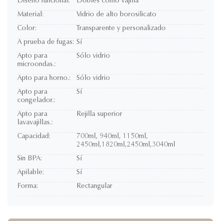
Diseño funcional:
Dobles como vajilla
Material:
Vidrio de alto borosilicato
Color:
Transparente y personalizado
A prueba de fugas:
Sí
Apto para
Sólo vidrio
microondas.:
Apto para horno.:
Sólo vidrio
Apto para
Sí
congelador.:
Apto para
Rejilla superior
lavavajillas.:
Capacidad:
700ml, 940ml, 1150ml,
2450ml,1820ml,2450ml,3040ml
Sin BPA:
Sí
Apilable:
Sí
Forma:
Rectangular