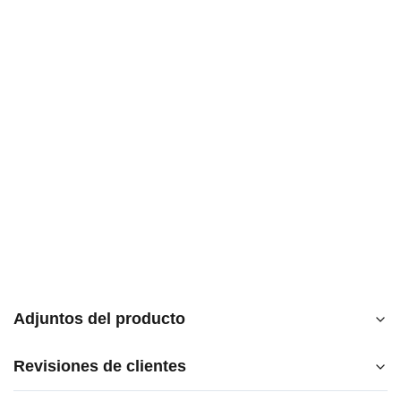
Adjuntos del producto
Revisiones de clientes
250210_Blooming_EN_v13.pdf