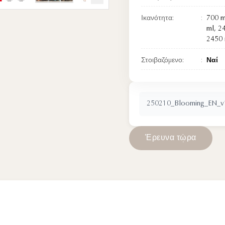
Ικανότητα:
700 m
ml, 2
2450 
Στοιβαζόμενο:
Ναί
250210_Blooming_EN_v1
Έ
ρ
ε
υ
ν
α
τ
ώ
ρ
α