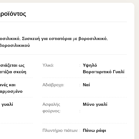
προϊόντος
οσιλικικό
,
Συσκευή για εστιατόρια με βοροσιλικικό
,
βοροσιλικικού
σιάζεται ως
Υλικό:
Υψηλό
απέζια σκεύη
Βοροπυριτικό Γυαλί
νές και
Αδιάβροχο:
Ναί
αρμοσμένο
 γυαλί
Ασφαλής
Μόνο γυαλί
φούρνος:
Πλυντήριο πιάτων:
Πάνω ράφι