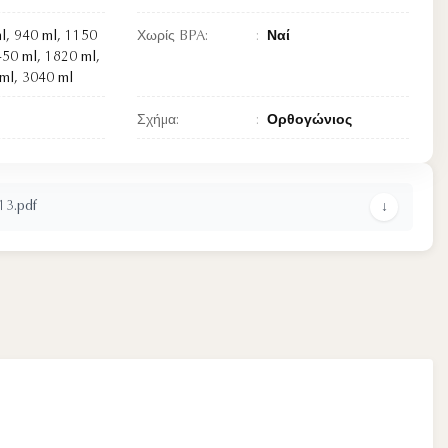
l, 940 ml, 1150
Χωρίς BPA:
Ναί
450 ml, 1820 ml,
ml, 3040 ml
Σχήμα:
Ορθογώνιος
3.pdf
↓