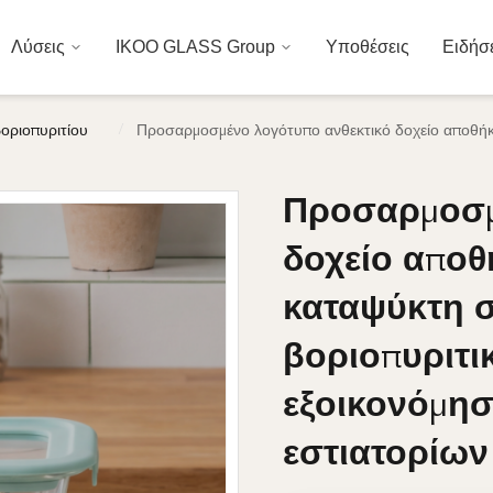
Λύσεις
IKOO GLASS Group
Υποθέσεις
Ειδήσ
/
οριοπυριτίου
Προσαρμοσμένο λογότυπο ανθεκτικό δοχείο αποθήκε
Προσαρμοσμ
Προσαρμοσμ
δοχείο απο
δοχείο απο
καταψύκτη 
καταψύκτη 
βοριοπυριτι
βοριοπυριτι
εξοικονόμησ
εξοικονόμησ
εστιατορίων
εστιατορίων