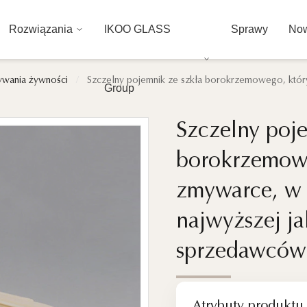
Rozwiązania
IKOO GLASS
Sprawy
Now
ywania żywności
/
Szczelny pojemnik ze szkła borokrzemowego, któr
Group
Szczelny poje
Szczelny poje
borokrzemow
borokrzemow
zmywarce, w 
zmywarce, w 
najwyższej j
najwyższej j
sprzedawców
sprzedawców
Atrybuty produktu