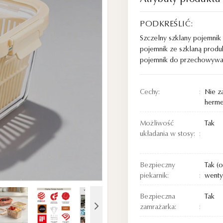
PODKREŚLIĆ:
Szczelny szklany pojemni
pojemnik ze szklaną produ
pojemnik do przechowywa
Cechy:
Nie z
herme
Możliwość
Tak
układania w stosy:
Bezpieczny
Tak (
piekarnik:
wenty
Bezpieczna
Tak
zamrażarka: