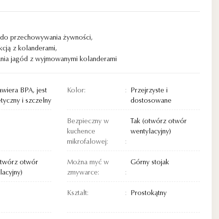
k do przechowywania żywności
,
kcją z kolanderami
,
nia jagód z wyjmowanymi kolanderami
awiera BPA, jest
Kolor:
Przejrzyste i
tyczny i szczelny
dostosowane
Bezpieczny w
Tak (otwórz otwór
kuchence
wentylacyjny)
mikrofalowej:
otwórz otwór
Można myć w
Górny stojak
lacyjny)
zmywarce:
Kształt:
Prostokątny