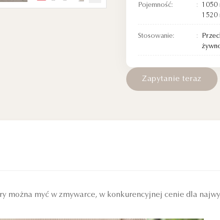
Pojemność:
1050 
1520 
Stosowanie:
Prze
żywno
Z
a
p
y
t
a
n
i
e
t
e
r
a
z
ry można myć w zmywarce, w konkurencyjnej cenie dla najwy