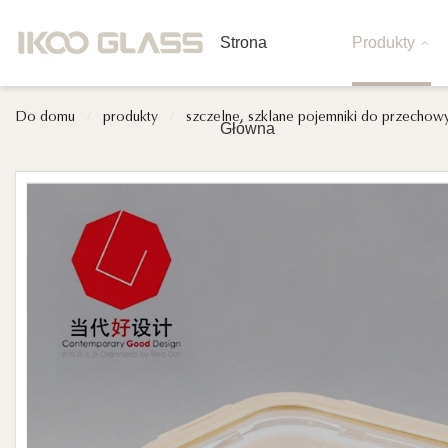
Strona
Produkty
Do domu
/
produkty
/
szczelne, szklane pojemniki do przechow
Główna