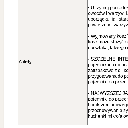
• Utrzymuj porząde
owoców i warzyw. U
uporządkuj ją i star
powierzchni warzyw
• Wyjmowany kosz W
kosz może służyć d
durszlaka, łatwego 
• SZCZELNE, INT
Zalety
pojemnikach do pr
zatrzaskowe z sili
przygotowana do po
pojemniki do prze
• NAJWYŻSZEJ J
pojemniki do przec
borokrzemianowego,
przechowywania żyw
kuchenki mikrofalow