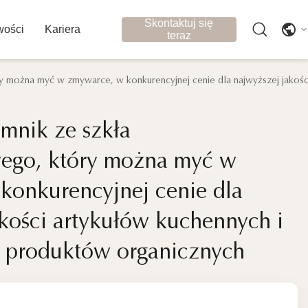
Skontaktuj się
ości
Kariera
teraz
y można myć w zmywarce, w konkurencyjnej cenie dla najwyższej jakoś
mnik ze szkła
mnik ze szkła
ego, który można myć w
ego, który można myć w
konkurencyjnej cenie dla
konkurencyjnej cenie dla
akości artykułów kuchennych i
akości artykułów kuchennych i
 produktów organicznych
 produktów organicznych