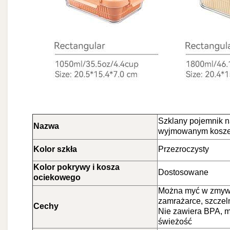
Szklany pojemnik n
Nazwa
wyjmowanym kosz
Kolor szkła
Przezroczysty
Kolor pokrywy i kosza
Dostosowane
ociekowego
Można myć w zmywa
zamrażarce, szczel
Cechy
Nie zawiera BPA, 
świeżość