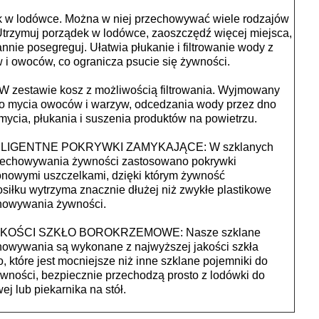
k w lodówce. Można w niej przechowywać wiele rodzajów
trzymuj porządek w lodówce, zaoszczędź więcej miejsca,
annie posegreguj. Ułatwia płukanie i filtrowanie wody z
 i owoców, co ogranicza psucie się żywności.
 zestawie kosz z możliwością filtrowania. Wyjmowany
o mycia owoców i warzyw, odcedzania wody przez dno
mycia, płukania i suszenia produktów na powietrzu.
ELIGENTNE POKRYWKI ZAMYKAJĄCE: W szklanych
zechowywania żywności zastosowano pokrywki
konowymi uszczelkami, dzięki którym żywność
siłku wytrzyma znacznie dłużej niż zwykłe plastikowe
chowywania żywności.
AKOŚCI SZKŁO BOROKRZEMOWE: Nasze szklane
howywania są wykonane z najwyższej jakości szkła
 które jest mocniejsze niż inne szklane pojemniki do
ności, bezpiecznie przechodzą prosto z lodówki do
ej lub piekarnika na stół.