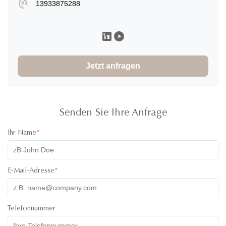
13933875288
Caroline K
C
★
★
★
★
★
Canada
Nov 29.2025
I would definitely rate 5 stars for the product! I have ordered
30000pcs of jars to and design of the product and it
Jetzt anfragen
absolutely great! The product was high quality and the colors
of the lids were super cute! I have communicated with one of
their staff called Ivy and she was super professional, friendly
and quick with her responses. Will definitely recommend
working with them. All the best!
Senden Sie Ihre Anfrage
Ihr Name
*
E-Mail-Adresse
*
Telefonnummer