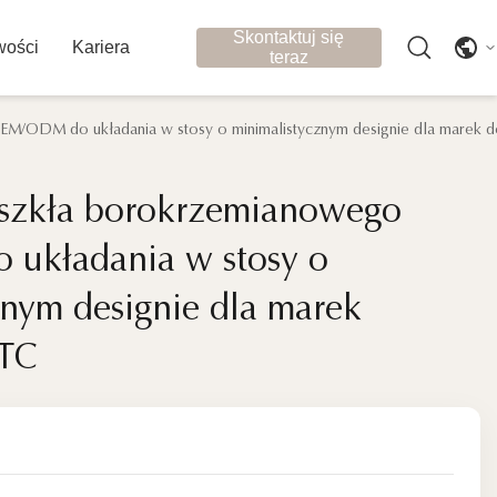
Skontaktuj się
ości
Kariera
teraz
EM/ODM do układania w stosy o minimalistycznym designie dla mare
 szkła borokrzemianowego
 szkła borokrzemianowego
układania w stosy o
układania w stosy o
znym designie dla marek
znym designie dla marek
TC
TC