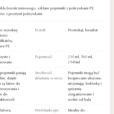
 szkła borokrzemowego
,
szklane pojemniki z pokrywkami PE
,
ków z prostymi pokrywkami
 o wysokiej
Kształt:
Prostokąt, kwadrat
tości
ilikatów,
wa PE
zyste i
Pojemność:
230 ml, 560 ml,
osowane
1940ml
 pojemniki pasują
Możliwość
Pojemniki mogą być
bie, dzięki
układania w stosy:
bezpiecznie ułożone,
 są łatwe do
utrzymując lodówkę i
howywania i
spiżarnię
ne do
zorganizowane i
aktowych
wolne od bała
falowa,
Wielofunkcyjny:
Idealny do