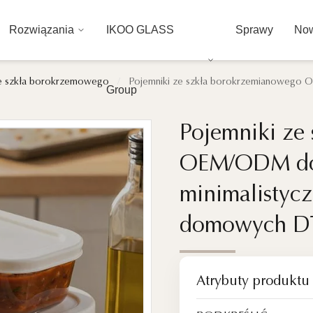
Rozwiązania
IKOO GLASS
Sprawy
Now
ze szkła borokrzemowego
/
Pojemniki ze szkła borokrzemianowego O
Group
Pojemniki ze
Pojemniki ze
OEM/ODM do 
OEM/ODM do 
minimalistyc
minimalistyc
domowych D
domowych D
Atrybuty produktu