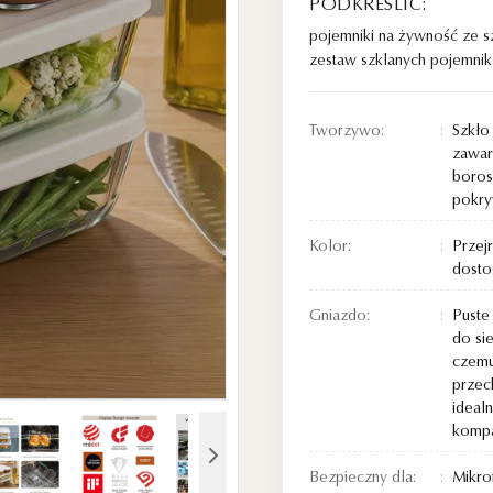
PODKREŚLIĆ:
pojemniki na żywność ze
zestaw szklanych pojemni
Tworzywo:
Szkło
zawar
boros
pokry
Kolor:
Przejr
dost
Gniazdo:
Puste
do sie
czemu
przec
ideal
komp
Bezpieczny dla:
Mikro