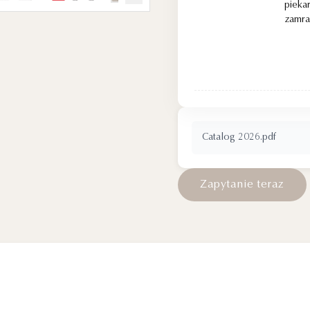
pieka
zamra
Catalog 2026.pdf
Z
a
p
y
t
a
n
i
e
t
e
r
a
z