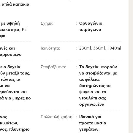
ε απλά καπάκια
ί με υψηλή
Σχήμα:
Ορθογώνιο,
ακικότητα, PE
τετράγωνο
μμα
νές και
Ικανότητα:
230ml, 560ml, 1940ml
αρμοσμένο
εια δοχεία
Στοιβαζόμενο:
Τα δοχεία μπορούν
ν μεταξύ τους,
να στοιβάζονται με
στώντας τα
ασφάλεια,
λα να
διατηρώντας το
ηκεύονται και
ψυγείο και το
κά για μικρές κο
ντουλάπι σας
οργανωμένα
νος
Πολλαπλή χρήση:
Ιδανικό για
οκυμάτων,
προετοιμασία
νος, πλυντήριο
γευμάτων,