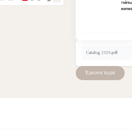
πιάτω
κατα
Catalog 2026.pdf
Έ
ρ
ε
υ
ν
α
τ
ώ
ρ
α