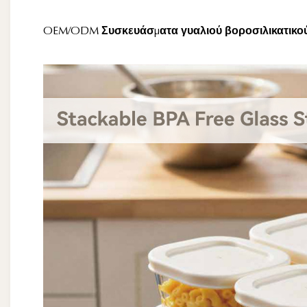
OEM/ODM Συσκευάσματα γυαλιού βοροσιλικατικού υλ