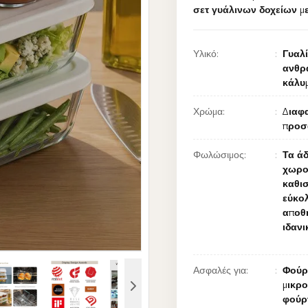
σετ γυάλινων δοχείων μ
Υλικό:
Γυαλ
ανθρ
κάλυ
Χρώμα:
Διαφα
προσ
Φωλώσιμος:
Τα άδ
χωρού
καθι
εύκο
αποθ
ιδανι
Ασφαλές για:
Φούρ
μικρ
φούρ