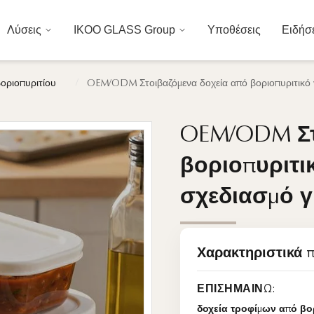
Λύσεις
IKOO GLASS Group
Υποθέσεις
Ειδήσ
/
οριοπυριτίου
OEM/ODM Στοιβαζόμενα δοχεία από βοριοπυριτικό γυ
OEM/ODM Στ
OEM/ODM Στ
βοριοπυριτικ
βοριοπυριτικ
σχεδιασμό γ
σχεδιασμό γ
Χαρακτηριστικά 
ΕΠΙΣΗΜΑΊΝΩ:
δοχεία τροφίμων από βο