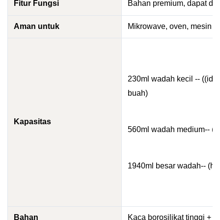
Fitur Fungsi
Bahan premium, dapat ditu
Aman untuk
Mikrowave, oven, mesin pe
230ml wadah kecil -- ((id
buah)
Kapasitas
560ml wadah medium-- ((s
1940ml besar wadah-- (he
Bahan
Kaca borosilikat tinggi + 