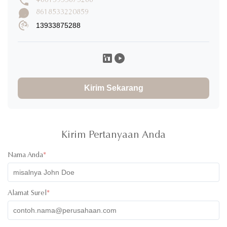
+8613933875288
8618533220859
13933875288
Kirim Sekarang
Kirim Pertanyaan Anda
Nama Anda
*
Alamat Surel
*