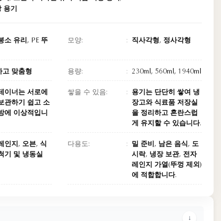
장 용기
붕소 유리, PE 뚜
모양:
직사각형, 정사각형
하고 맞춤형
용량:
230ml, 560ml, 1940ml
테이너는 서로에
쌓을 수 있음:
용기는 단단히 쌓여 냉
보관하기 쉽고 소
장고와 식료품 저장실
방에 이상적입니
을 정리하고 혼란스럽
게 유지할 수 있습니다.
레인지, 오븐, 식
다용도:
밀 준비, 남은 음식, 도
척기 및 냉동실
시락, 냉장 보관, 전자
레인지 가열(뚜껑 제외)
에 적합합니다.
↓