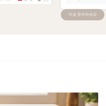
지
금
문
의
하
세
요