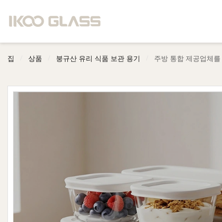
/
/
/
집
상품
붕규산 유리 식품 보관 용기
주방 통합 제공업체를 위