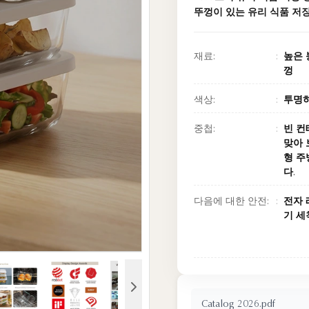
뚜껑이 있는 유리 식품 저
재료:
높은 
껑
색상:
투명
중첩:
빈 컨
맞아 
형 주
다.
다음에 대한 안전:
전자 
기 세
Catalog 2026.pdf