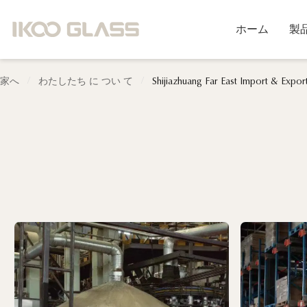
ホーム
製
/
/
家へ
わたしたち に つい て
Shijiazhuang Far East Import & Exp