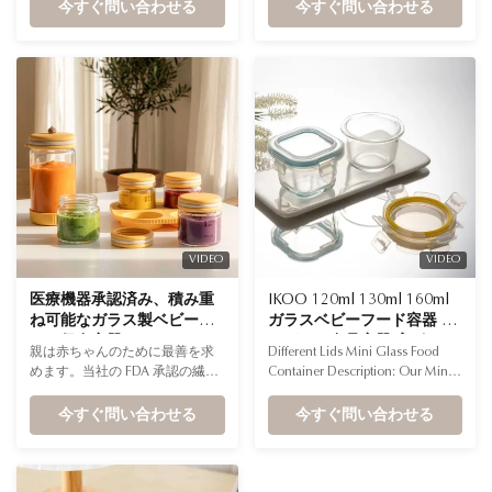
れた美しさと漏れ防止の安全性
今すぐ問い合わせる
なく、お手入れが簡単で、小分
今すぐ問い合わせる
を提供します。ハイエンドの乳
けに最適なサイズです。当社
児用授乳セットに対する消費者
は、貴社のブランドを統合する
の信頼を築くには必須のアイテ
ためのプライベート ラベル オプ
ムです。
ションを提供し、すべての顧客
の玄関先に安全性と優雅さをお
届けします。
VIDEO
VIDEO
医療機器承認済み、積み重
IKOO 120ml 130ml 160ml
ね可能なガラス製ベビーフ
ガラスベビーフード容器 ミ
ード保存容器、マタニティ
ニガラス食品容器 高ボロシ
親は赤ちゃんのために最善を求
Different Lids Mini Glass Food
＆ベビーブティック小売業
リケートガラス
めます。当社の FDA 承認の繊細
Container Description: Our Mini
者向けの繊細なタッチ
なタッチのガラス容器は、究極
Glass Food Container with
の純度と安全性を提供します。
今すぐ問い合わせる
Different Lids is the ideal choice
今すぐ問い合わせる
積み重ね可能な省スペース設計
for storing small portions, sauces,
は、現代の保育園に最適です。
snacks, and baby food. These
ブティックの評判を高めるため
small containers are made of
に、この信頼できる必需品をス
durable, high borosilicate glass