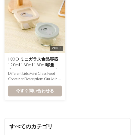
トックしてください。
and come in a variety of styles to
meet different ...
VIDEO
IKOO ミニガラス食品容器
120ml 130ml 160ml容量と
高ボロシリケートガラス小
Different Lids Mini Glass Food
ガラス食品容器
Container Description: Our Mini
Glass Food Container with
Different Lids is the ideal choice
今すぐ問い合わせる
for storing small portions, sauces,
snacks, and baby food. These
small containers are made of
durable, high borosilicate glass
and come in a variety of styles to
meet different ...
すべてのカテゴリ