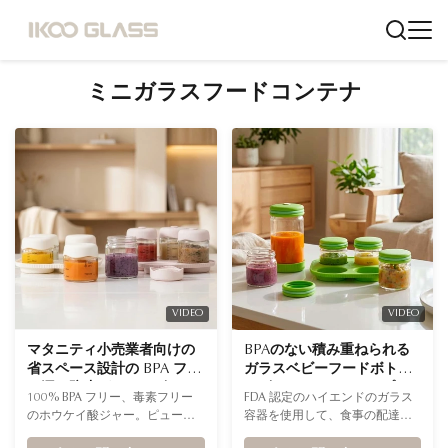
ミニガラスフードコンテナ
VIDEO
VIDEO
マタニティ小売業者向けの
BPAのない積み重ねられる
省スペース設計の BPA フリ
ガラスベビーフードボトル
ー漏れ防止ガラスベビーフ
ベビーフード&メールプレ
100% BPA フリー、毒素フリー
FDA 認定のハイエンドのガラス
ードジャー
ップサービスのためのFDA
のホウケイ酸ジャー。ピューレ
容器を使用して、食事の配達サ
認証
に最適なこれらのジャーは、優
ービスを強化します。反応性が