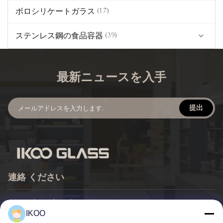
ボロシリケートガラス
(17)
ステンレス鋼の食品容器
(39)
(24)
ステンレス鋼の食品貯蔵容器
最新ニュースを入手
(5)
ステンレス鋼のミックスボウル
陶磁器の食糧貯蔵容器
提出
連絡 ください
メール:
ikoo@ikooglass.com
IKOO
電話:
86-0311-83829793