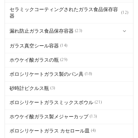
セラミックコーティングされたガラス食品保存容
(12)
器
漏れ防止ガラス食品保存容器
(23)
ガラス真空シール容器
青い色 食品 ガラス
(14)
アンバー色の食品用ガラス器
ホウケイ酸ガラスの瓶
(29)
ボロシリケートガラス製のパン具
(18)
砂時計ピクルス瓶
(3)
ボロシリケートガラスミックスボウル
(21)
ホウケイ酸ガラス製メジャーカップ
(13)
ボロシリケートガラス カセロール皿
(4)