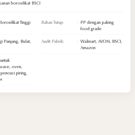
anan borosilikat BSCI
orosilikat Tinggi
Bahan Tutup:
PP dengan paking
food grade
i Panjang, Bulat,
Audit Pabrik:
Walmart, AVON, BSCI,
Amazon
untuk
wave, oven,
pencuci piring,
er