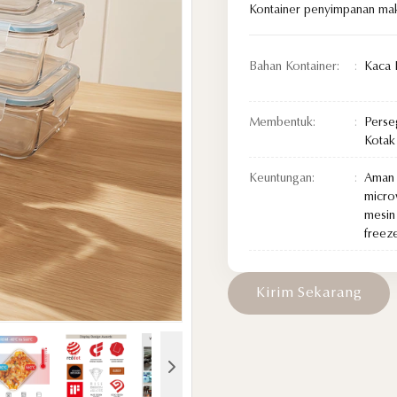
Kontainer penyimpanan mak
Bahan Kontainer:
Kaca B
Membentuk:
Perseg
Kotak
Keuntungan:
Aman 
micro
mesin 
freez
K
i
r
i
m
S
e
k
a
r
a
n
g